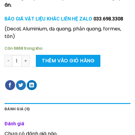
án.
BÁO GIÁ VẬT LIỆU KHÁC LIÊN HỆ ZALO
033.698.3308
(Decal, Aluminium, dạ quang, phản quang, formex,
tôn)
Còn 6868 trong kho
Poster cấm lại gần trong bán kính số lượng
THÊM VÀO GIỎ HÀNG
ĐÁNH GIÁ (0)
Đánh giá
Chưa có đánh giá nào.