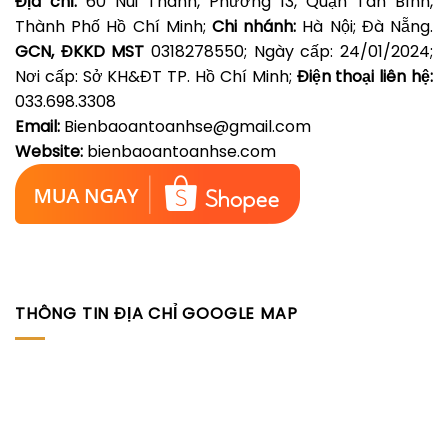
Địa chỉ:
60 Núi Thành, Phường 13, Quận Tân Bình,
Thành Phố Hồ Chí Minh;
Chi nhánh:
Hà Nội; Đà Nẵng.
GCN, ĐKKD MST
0318278550; Ngày cấp: 24/01/2024;
Nơi cấp: Sở KH&ĐT TP. Hồ Chí Minh;
Điện thoại liên hệ:
033.698.3308
Email:
Bienbaoantoanhse@gmail.com
Website:
bienbaoantoanhse.com
THÔNG TIN ĐỊA CHỈ GOOGLE MAP