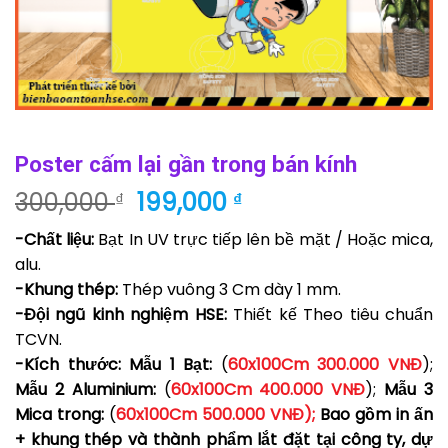
Poster cấm lại gần trong bán kính
Giá
Giá
300,000
199,000
₫
₫
gốc
hiện
-Chất liệu:
Bạt In UV trực tiếp lên bề mặt / Hoặc mica,
là:
tại
alu.
300,000 ₫.
là:
-Khung thép:
Thép vuông 3 Cm dày 1 mm.
199,000 ₫.
-Đội ngũ kinh nghiệm HSE:
Thiết kế Theo tiêu chuẩn
TCVN.
-Kích thước: Mẫu 1 Bạt:
(
60
x100Cm 300.000 VNĐ
);
Mẫu 2 Aluminium
:
(
60
x100Cm 400.000 VNĐ
);
Mẫu 3
Mica trong
:
(
60
x100Cm 500.000 VNĐ
);
Bao gồm in ấn
+ khung thép và thành phẩm lắt đặt tại công ty, dự