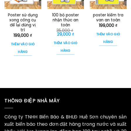
Poster sử dụng
100 bộ poster
poster kiểm tra
xong công cụ
nhận thức an
van an toàn
để lại đúng vị
toàn
199,000
₫
trí
35,000
₫
Giá
Giá
29,000
₫
THÊM VÀO GIỎ
199,000
₫
gốc
hiện
là:
tại
HÀNG
THÊM VÀO GIỎ
THÊM VÀO GIỎ
35,000 ₫.
là:
29,000 ₫.
HÀNG
HÀNG
THÔNG ĐIỆP NHÀ MÁY
Công ty TNHH Biển Báo & BHLĐ Huệ Sơn chuyên sản
xuất biển báo theo đơn đặt hàng trong nước và xuất