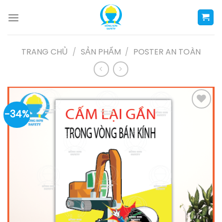
Skip
to
content
TRANG CHỦ
/
SẢN PHẨM
/
POSTER AN TOÀN
-34%