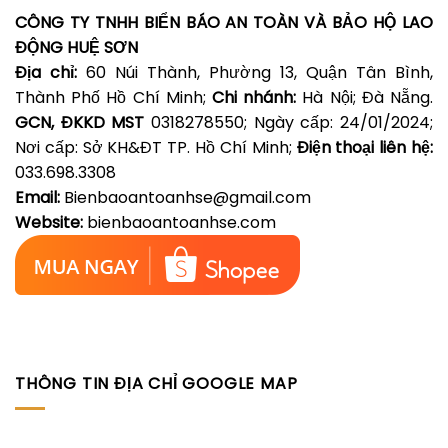
CÔNG TY TNHH BIỂN BÁO AN TOÀN VÀ BẢO HỘ LAO
ĐỘNG HUỆ SƠN
Địa chỉ:
60 Núi Thành, Phường 13, Quận Tân Bình,
Thành Phố Hồ Chí Minh;
Chi nhánh:
Hà Nội; Đà Nẵng.
GCN, ĐKKD MST
0318278550; Ngày cấp: 24/01/2024;
Nơi cấp: Sở KH&ĐT TP. Hồ Chí Minh;
Điện thoại liên hệ:
033.698.3308
Email:
Bienbaoantoanhse@gmail.com
Website:
bienbaoantoanhse.com
THÔNG TIN ĐỊA CHỈ GOOGLE MAP