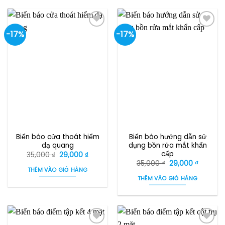
-17%
-17%
Biển báo cửa thoát hiểm
Biển báo hướng dẫn sử
dạ quang
dụng bồn rửa mắt khẩn
cấp
Giá
Giá
35,000
₫
29,000
₫
gốc
hiện
Giá
Giá
35,000
₫
29,000
₫
là:
tại
gốc
hiện
THÊM VÀO GIỎ HÀNG
35,000 ₫.
là:
là:
tại
THÊM VÀO GIỎ HÀNG
29,000 ₫.
35,000 ₫.
là:
29,000 