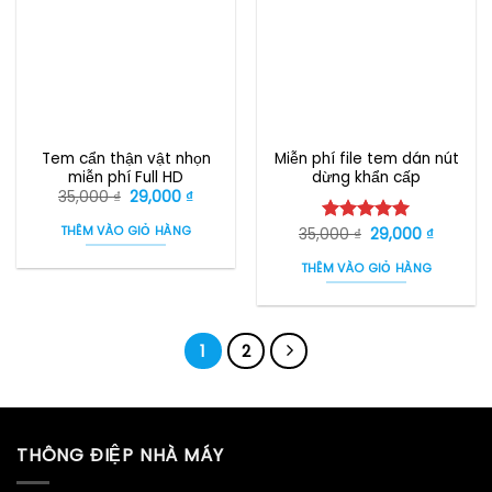
Tem cẩn thận vật nhọn
Miễn phí file tem dán nút
miễn phí Full HD
dừng khẩn cấp
Giá
Giá
35,000
₫
29,000
₫
gốc
hiện
là:
tại
THÊM VÀO GIỎ HÀNG
Giá
Giá
35,000
₫
29,000
₫
Được xếp
35,000 ₫.
là:
gốc
hiện
29,000 ₫.
hạng
5.00
là:
tại
THÊM VÀO GIỎ HÀNG
5 sao
35,000 ₫.
là:
29,000 
1
2
THÔNG ĐIỆP NHÀ MÁY