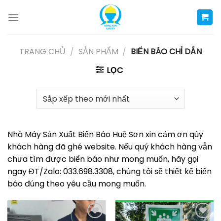
Skip
to
content
TRANG CHỦ
/
SẢN PHẨM
/
BIỂN BÁO CHỈ DẪN
LỌC
Nhà Máy Sản Xuất Biển Báo Huệ Sơn xin cảm ơn qúy
khách hàng đã ghé website. Nếu quý khách hàng vẫn
chưa tìm được biển báo như mong muốn, hãy gọi
ngay ĐT/Zalo: 033.698.3308, chúng tôi sẽ thiết kế biển
báo đúng theo yêu cầu mong muốn.