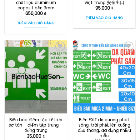
chất liệu aluminium
Việt Trung 安全出口
coposit bền 3mm
95,000
₫
650,000
₫
THÊM VÀO GIỎ HÀNG
THÊM VÀO GIỎ HÀNG
Biển báo điểm tập kết khi
Biển EXIT dạ quang phát
sơ tán – điểm tập trung –
sáng, trái phải, lên xuống
tiếng trung
cầu thang, đa dạng nhiều
mẫu
35,000
₫