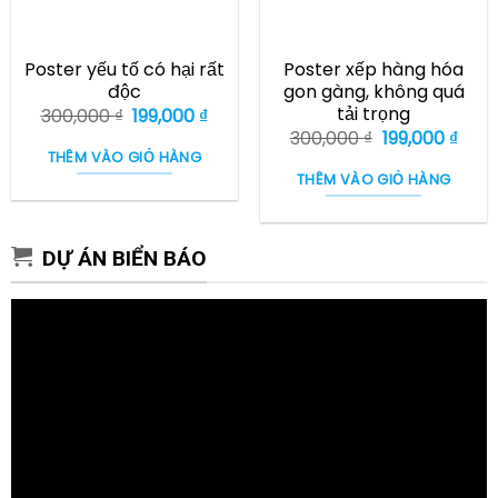
Poster yếu tố có hại rất
Poster xếp hàng hóa
độc
gon gàng, không quá
tải trọng
Giá
Giá
300,000
₫
199,000
₫
gốc
hiện
Giá
Giá
300,000
₫
199,000
₫
là:
tại
gốc
hiện
THÊM VÀO GIỎ HÀNG
300,000 ₫.
là:
là:
tại
THÊM VÀO GIỎ HÀNG
199,000 ₫.
300,000 ₫.
là:
199,0
DỰ ÁN BIỂN BÁO