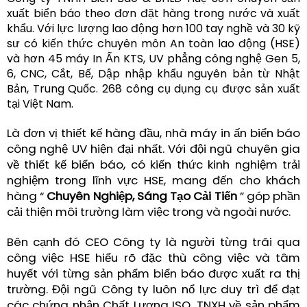
xuất biển báo theo đơn đặt hàng trong nước và xuất
khẩu. Với lực lượng lao động hơn 100 tay nghề và 30 kỹ
sư có kiến thức chuyên môn An toàn lao động (HSE)
và hơn 45 máy In Ấn KTS, UV phẳng công nghệ Gen 5,
6, CNC, Cắt, Bế, Dập nhập khẩu nguyên bản từ Nhật
Bản, Trung Quốc. 268 công cụ dụng cụ được sản xuất
tại Việt Nam
.
Là đơn vị thiết kế hàng đầu, nhà máy in ấn biển báo
công nghệ UV hiện đại nhất. Với đội ngũ chuyên gia
về thiết kế biển báo, có kiến thức kinh nghiệm trải
nghiệm trong lĩnh vực HSE, mang đến cho khách
hàng “
Chuyên Nghiệp,
Sáng Tạo Cải Tiến
” góp phần
cải thiện môi trường làm việc trong và ngoài nước.
Bên cạnh đó CEO Công ty là người từng trãi qua
công việc HSE hiểu rõ đặc thù công việc và tâm
huyết với từng sản phẩm biển báo được xuất ra thị
trường. Đội ngũ Công ty luôn nổ lực duy trì để đạt
các chứng nhận Chất Lượng ISO, TNXH về sản phẩm