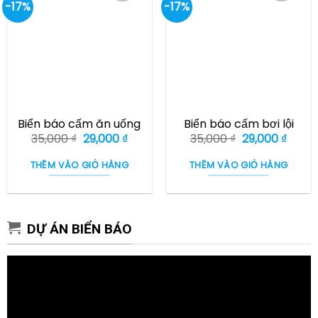
-17%
-17%
Biển báo cấm ăn uống
Biển báo cấm bơi lội
Giá
Giá
Giá
Giá
35,000
₫
29,000
₫
35,000
₫
29,000
₫
gốc
hiện
gốc
hiện
là:
tại
là:
tại
THÊM VÀO GIỎ HÀNG
THÊM VÀO GIỎ HÀNG
35,000 ₫.
là:
35,000 ₫.
là:
29,000 ₫.
29,000
DỰ ÁN BIỂN BÁO