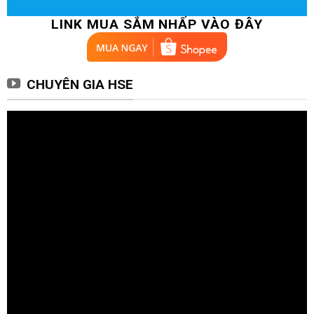
50%
UP TO
LINK MUA SẮM NHẤP VÀO ĐÂY
OFF
CHUYÊN GIA HSE