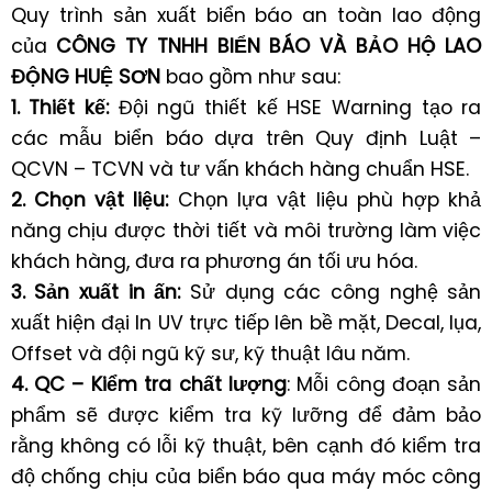
Quy trình sản xuất biển báo an toàn lao động
của
CÔNG TY TNHH BIỂN BÁO VÀ BẢO HỘ LAO
ĐỘNG HUỆ SƠN
bao gồm như sau:
1. Thiết kế:
Đội ngũ thiết kế HSE Warning tạo ra
các mẫu biển báo dựa trên Quy định Luật –
QCVN – TCVN và tư vấn khách hàng chuẩn HSE.
2. Chọn vật liệu:
Chọn lựa vật liệu phù hợp khả
năng chịu được thời tiết và môi trường làm việc
khách hàng, đưa ra phương án tối ưu hóa.
3. Sản xuất in ấn:
Sử dụng các công nghệ sản
xuất hiện đại In UV trực tiếp lên bề mặt, Decal, lụa,
Offset và đội ngũ kỹ sư, kỹ thuật lâu năm.
4. QC – Kiểm tra chất lượng
: Mỗi công đoạn sản
phẩm sẽ được kiểm tra kỹ lưỡng để đảm bảo
rằng không có lỗi kỹ thuật, bên cạnh đó kiểm tra
độ chống chịu của biển báo qua máy móc công