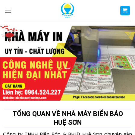
Skip
to
content
TỔNG QUAN VỀ NHÀ MÁY BIỂN BÁO
HUỆ SƠN
Công ty TNHH Biển Báo & BHLĐ Huệ Sơn chuyên sản