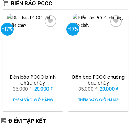
BIỂN BÁO PCCC
-17%
-17%
Biển báo PCCC bình
Biển báo PCCC chuông
chữa cháy
báo cháy
Giá
Giá
Giá
Giá
35,000
₫
29,000
₫
35,000
₫
29,000
₫
gốc
hiện
gốc
hiện
là:
tại
là:
tại
THÊM VÀO GIỎ HÀNG
THÊM VÀO GIỎ HÀNG
35,000 ₫.
là:
35,000 ₫.
là:
29,000 ₫.
29,000
ĐIỂM TẬP KẾT