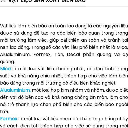
VẬT LIỆU SẢN XUẤT BIỂN BÁO
Vật liệu làm biển báo an toàn lao động là các nguyên liệu
được sử dụng để tạo ra các biển báo quan trọng trong
môi trường làm việc, giúp cải thiện an toàn và tránh tai
nạn lao động. Trong số các vật liệu phổ biến nhất là Mica,
Alualuminium, Formex, Tôn, Decal phản quang và dạ
quang.
Mica
là một loại vật liệu khoáng chất, có đặc tính tron
suốt và khả năng chịu nhiệt, thích hợp cho việc làm biển
báo dùng trong môi trường có điều kiện khắc nghiệt.
Alualuminium,
một loại hợp kim nhôm và nhôm, được biết
đến với độ bền cao và khả năng chống ăn mòn, làm cho
nó trở thành lựa chọn phổ biến cho các biển báo ngoài
trời.
Formex
là một loại vật liệu nhựa có khả năng chống chá
và cách điện tốt, thích hợp cho việc sử dụng trong môi