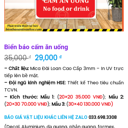
Biển báo cấm ăn uống
Giá
Giá
35,000
29,000
₫
₫
gốc
hiện
– Chất liệu:
Mica Đài Loan Cao Cấp 3mm – In UV trực
là:
tại
tiếp lên bề mặt.
35,000 ₫.
là:
– Đội ngũ kinh nghiệm HSE:
Thiết kế Theo tiêu chuẩn
29,000 ₫.
TCVN.
– Kích thước: Mẫu 1:
(
20×20 35.000 VNĐ
);
Mẫu 2:
(
20×30 70.000 VNĐ
);
Mẫu 3:
(
30×40 130.000 VNĐ)
BÁO GIÁ VẬT LIỆU KHÁC LIÊN HỆ ZALO
033.698.3308
(Decal, Aluminium, dạ quang, phản quang, formex,