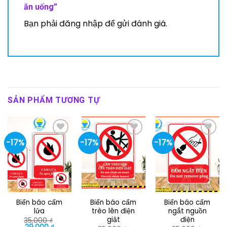
ăn uống”
Bạn phải
đăng nhập
để gửi đánh giá.
SẢN PHẨM TƯƠNG TỰ
-17%
-17%
-17%
Biển báo cấm
Biển báo cấm
Biển báo cấm
lửa
trèo lên điện
ngắt nguồn
giật
điện
35,000
₫
Giá
Giá