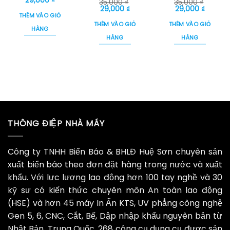
29,000
₫
35,000
₫
35,000
₫
gốc
hiện
Giá
Giá
Giá
Giá
29,000
₫
29,000
₫
là:
tại
gốc
hiện
gốc
hiện
THÊM VÀO GIỎ
35,000 ₫.
là:
là:
tại
là:
tại
THÊM VÀO GIỎ
THÊM VÀO GIỎ
29,000 ₫.
35,000 ₫.
là:
35,000 ₫.
là:
HÀNG
29,000 ₫.
29,000 
HÀNG
HÀNG
THÔNG ĐIỆP NHÀ MÁY
Công ty TNHH Biển Báo & BHLĐ Huệ Sơn chuyên sản
xuất biển báo theo đơn đặt hàng trong nước và xuất
khẩu. Với lực lượng lao động hơn 100 tay nghề và 30
kỹ sư có kiến thức chuyên môn An toàn lao động
(HSE) và hơn 45 máy In Ấn KTS, UV phẳng công nghệ
Gen 5, 6, CNC, Cắt, Bế, Dập nhập khẩu nguyên bản từ
Nhật Bản, Trung Quốc. 268 công cụ dụng cụ được sản