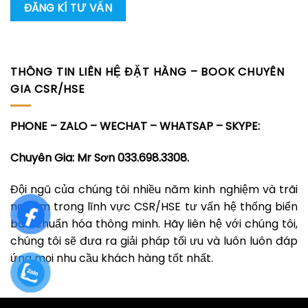
THÔNG TIN LIÊN HỆ ĐẶT HÀNG – BOOK CHUYÊN
GIA CSR/HSE
PHONE – ZALO – WECHAT – WHATSAP – SKYPE:
Chuyên Gia: Mr Sơn 033.698.3308.
Đội ngũ của chúng tôi nhiều năm kinh nghiệm và trãi
nghiệm trong lĩnh vực CSR/HSE tư vấn hệ thống biển
báo chuẩn hóa thông minh. Hãy liên hệ với chúng tôi,
chúng tôi sẽ đưa ra giải pháp tối ưu và luôn luôn đáp
ứng mọi nhu cầu khách hàng tốt nhất.