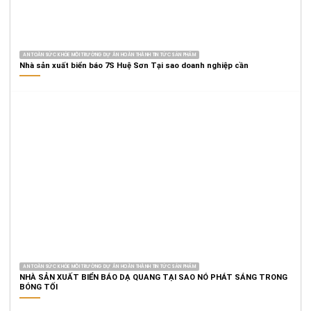
AN TOÀN SỨC KHỎE MÔI TRƯỜNG DỰ ÁN HOÀN THÀNH TIN TỨC SẢN PHẨM
Nhà sản xuất biển báo 7S Huệ Sơn Tại sao doanh nghiệp cần
AN TOÀN SỨC KHỎE MÔI TRƯỜNG DỰ ÁN HOÀN THÀNH TIN TỨC SẢN PHẨM
NHÀ SẢN XUẤT BIỂN BÁO DẠ QUANG TẠI SAO NÓ PHÁT SÁNG TRONG
BÓNG TỐI