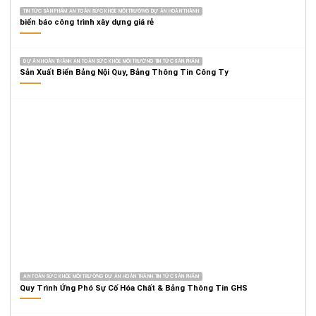
TIN TỨC SẢN PHẨM AN TOÀN SỨC KHỎE MÔI TRƯỜNG DỰ ÁN HOÀN THÀNH
biển báo công trình xây dựng giá rẻ
DỰ ÁN HOÀN THÀNH AN TOÀN SỨC KHỎE MÔI TRƯỜNG TIN TỨC SẢN PHẨM
Sản Xuất Biển Bảng Nội Quy, Bảng Thông Tin Công Ty
AN TOÀN SỨC KHỎE MÔI TRƯỜNG DỰ ÁN HOÀN THÀNH TIN TỨC SẢN PHẨM
Quy Trình Ứng Phó Sự Cố Hóa Chất & Bảng Thông Tin GHS