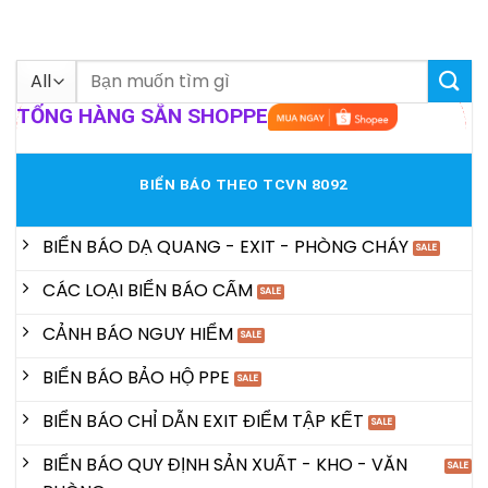
Tìm
kiếm:
TỔNG HÀNG SẴN SHOPPE
BIỂN BÁO THEO TCVN 8092
BIỂN BÁO DẠ QUANG - EXIT - PHÒNG CHÁY
CÁC LOẠI BIỂN BÁO CẤM
CẢNH BÁO NGUY HIỂM
BIỂN BÁO BẢO HỘ PPE
BIỂN BÁO CHỈ DẪN EXIT ĐIỂM TẬP KẾT
BIỂN BÁO QUY ĐỊNH SẢN XUẤT - KHO - VĂN