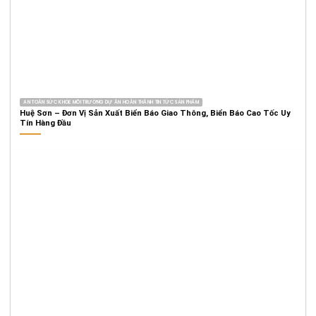
AN TOÀN SỨC KHỎE MÔI TRƯỜNG DỰ ÁN HOÀN THÀNH TIN TỨC SẢN PHẨM
Huệ Sơn – Đơn Vị Sản Xuất Biển Báo Giao Thông, Biển Báo Cao Tốc Uy
Tín Hàng Đầu