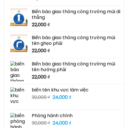
Biển báo giao thông công trường mũi đi
thẳng
22,000
₫
Biển báo giao thông công trường mũi
tên ghẹo phải
22,000
₫
Biển báo giao thông công trường mũi
tên hướng phải
22,000
₫
biển tên khu vực làm việc
Giá
Giá
30,000
₫
24,000
₫
gốc
hiện
là:
tại
30,000 ₫.
là:
Phòng hành chính
24,000 ₫.
Giá
Giá
30,000
₫
24,000
₫