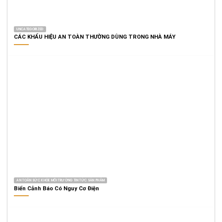
UNCATEGORIZED
CÁC KHẨU HIỆU AN TOÀN THƯỜNG DÙNG TRONG NHÀ MÁY
AN TOÀN SỨC KHỎE MÔI TRƯỜNG TIN TỨC SẢN PHẨM
Biển Cảnh Báo Có Nguy Cơ Điện