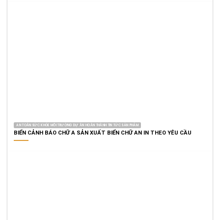
AN TOÀN SỨC KHỎE MÔI TRƯỜNG DỰ ÁN HOÀN THÀNH TIN TỨC SẢN PHẨM
BIỂN CẢNH BÁO CHỮ A SẢN XUẤT BIỂN CHỮ AN IN THEO YÊU CẦU