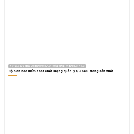
AN TOÀN SỨC KHỎE MÔI TRƯỜNG DỰ ÁN HOÀN THÀNH TIN TỨC SẢN PHẨM
Bộ biển báo kiểm soát chất lượng quản lý QC KCS trong sản xuất