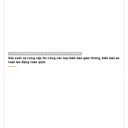
AN TOÀN SỨC KHỎE MÔI TRƯỜNG DỰ ÁN HOÀN THÀNH TIN TỨC SẢN PHẨM
Sản xuất và cung cấp thi công các loại biển báo giao thông, biển báo an
toàn lao động toàn quốc