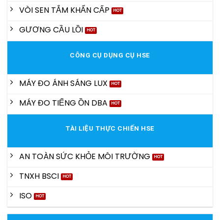
VÒI SEN TẮM KHẨN CẤP
GƯƠNG CẦU LỒI
CÔNG CỤ DỤNG CỤ HSE
MÁY ĐO ÁNH SÁNG LUX
MÁY ĐO TIẾNG ỒN DBA
TÀI LIỆU THỰC CHIẾN HSE
AN TOÀN SỨC KHỎE MÔI TRƯỜNG
TNXH BSCI
ISO