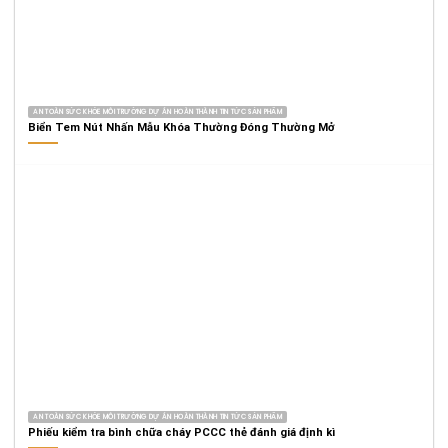
AN TOÀN SỨC KHỎE MÔI TRƯỜNG DỰ ÁN HOÀN THÀNH TIN TỨC SẢN PHẨM
Biển Tem Nút Nhấn Mẫu Khóa Thường Đóng Thường Mở
AN TOÀN SỨC KHỎE MÔI TRƯỜNG DỰ ÁN HOÀN THÀNH TIN TỨC SẢN PHẨM
Phiếu kiểm tra bình chữa cháy PCCC thẻ đánh giá định kì