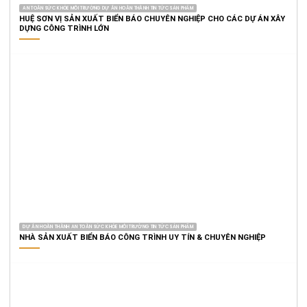
AN TOÀN SỨC KHỎE MÔI TRƯỜNG DỰ ÁN HOÀN THÀNH TIN TỨC SẢN PHẨM
HUỆ SƠN VỊ SẢN XUẤT BIỂN BÁO CHUYÊN NGHIỆP CHO CÁC DỰ ÁN XÂY
DỰNG CÔNG TRÌNH LỚN
DỰ ÁN HOÀN THÀNH AN TOÀN SỨC KHỎE MÔI TRƯỜNG TIN TỨC SẢN PHẨM
NHÀ SẢN XUẤT BIỂN BÁO CÔNG TRÌNH UY TÍN & CHUYÊN NGHIỆP