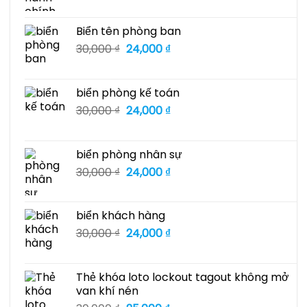
gốc
hiện
là:
tại
30,000 ₫.
là:
Biển tên phòng ban
24,000 ₫.
Giá
Giá
30,000
₫
24,000
₫
gốc
hiện
là:
tại
30,000 ₫.
là:
biển phòng kế toán
24,000 ₫.
Giá
Giá
30,000
₫
24,000
₫
gốc
hiện
là:
tại
30,000 ₫.
là:
biển phòng nhân sự
24,000 ₫.
Giá
Giá
30,000
₫
24,000
₫
gốc
hiện
là:
tại
30,000 ₫.
là:
biển khách hàng
24,000 ₫.
Giá
Giá
30,000
₫
24,000
₫
gốc
hiện
là:
tại
30,000 ₫.
là:
Thẻ khóa loto lockout tagout không mở
24,000 ₫.
van khí nén