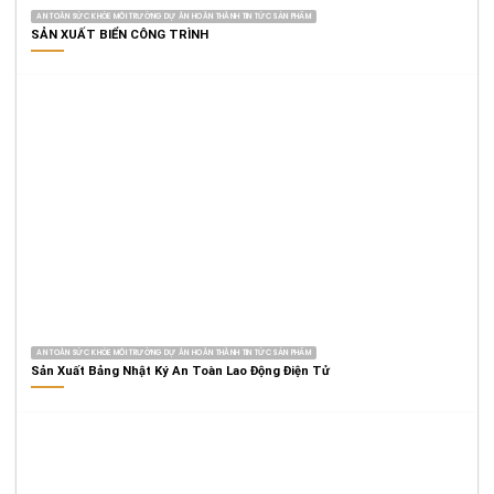
AN TOÀN SỨC KHỎE MÔI TRƯỜNG DỰ ÁN HOÀN THÀNH TIN TỨC SẢN PHẨM
SẢN XUẤT BIỂN CÔNG TRÌNH
AN TOÀN SỨC KHỎE MÔI TRƯỜNG DỰ ÁN HOÀN THÀNH TIN TỨC SẢN PHẨM
Sản Xuất Bảng Nhật Ký An Toàn Lao Động Điện Tử