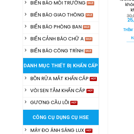
BIỂN BÁO MÔI TRƯỜNG
khô
k
BIỂN BÁO GIAO THÔNG
30
Gi
25
gố
BIỂN BÁO PHÒNG BAN
là:
THÊM
30,
BIỂN CẢNH BÁO CHỮ A
H
BIỂN BÁO CÔNG TRÌNH
DANH MỤC THIẾT BỊ KHẨN CẤP
BỒN RỬA MẮT KHẨN CẤP
VÒI SEN TẮM KHẨN CẤP
GƯƠNG CẦU LỒI
CÔNG CỤ DỤNG CỤ HSE
MÁY ĐO ÁNH SÁNG LUX