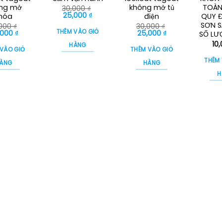
ng mở
không mở tủ
TOÀN
30,000
₫
Giá
Giá
25,000
₫
hóa
điện
QUY Đ
gốc
hiện
SƠN S
,000
₫
30,000
₫
là:
tại
THÊM VÀO GIỎ
á
Giá
Giá
Giá
,000
₫
25,000
₫
SỐ LƯ
30,000 ₫.
là:
c
hiện
gốc
hiện
25,000 ₫.
10
HÀNG
tại
là:
tại
 VÀO GIỎ
THÊM VÀO GIỎ
000 ₫.
là:
30,000 ₫.
là:
25,000 ₫.
25,000 ₫.
THÊM
ÀNG
HÀNG
H