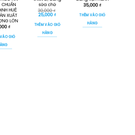
 CHUẨN
sữa chữ
35,000
₫
ỊNH HUỆ
30,000
₫
Giá
Giá
25,000
₫
ẢN XUẤT
THÊM VÀO GIỎ
gốc
hiện
ỢNG LỚN
là:
tại
HÀNG
THÊM VÀO GIỎ
,000
₫
30,000 ₫.
là:
25,000 ₫.
HÀNG
 VÀO GIỎ
ÀNG