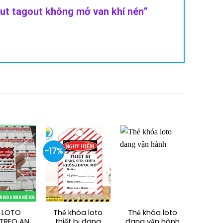
out tagout không mở van khí nén”
-17%
 LOTO
Thẻ khóa loto
Thẻ khóa loto
TREO AN
thiết bị đang
đang vận hành