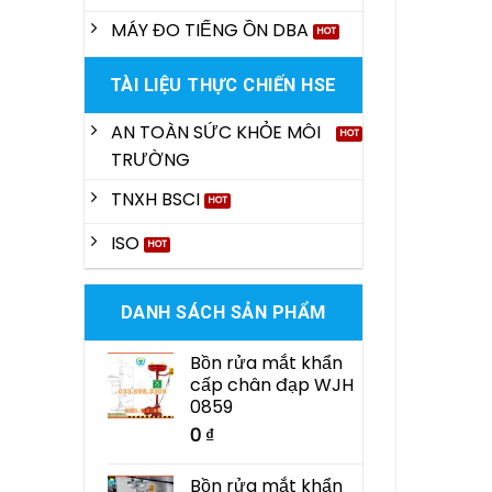
MÁY ĐO TIẾNG ỒN DBA
TÀI LIỆU THỰC CHIẾN HSE
AN TOÀN SỨC KHỎE MÔI
TRƯỜNG
TNXH BSCI
ISO
DANH SÁCH SẢN PHẨM
Bồn rửa mắt khẩn
cấp chân đạp WJH
0859
0
₫
Bồn rửa mắt khẩn