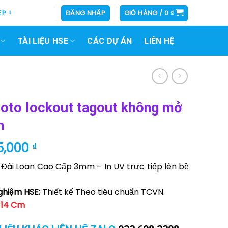
P !
ĐĂNG NHẬP
GIỎ HÀNG /
0
₫
TÀI LIỆU HSE
CÁC DỰ ÁN
LIÊN HỆ
loto lockout tagout không mở
n
iá
Giá
5,000
₫
ốc
hiện
Đài Loan Cao Cấp 3mm – In UV trực tiếp lên bề
:
tại
0,000 ₫.
là:
ghiệm HSE:
Thiết kế Theo tiêu chuẩn TCVN.
25,000 ₫.
×14 Cm