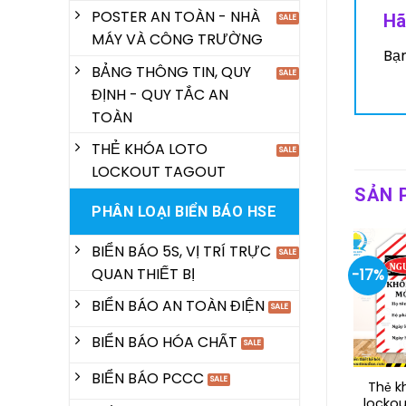
POSTER AN TOÀN - NHÀ
Hã
MÁY VÀ CÔNG TRƯỜNG
Bạ
BẢNG THÔNG TIN, QUY
ĐỊNH - QUY TẮC AN
TOÀN
THẺ KHÓA LOTO
LOCKOUT TAGOUT
SẢN 
PHÂN LOẠI BIỂN BÁO HSE
BIỂN BÁO 5S, VỊ TRÍ TRỰC
QUAN THIẾT BỊ
-17%
BIỂN BÁO AN TOÀN ĐIỆN
BIỂN BÁO HÓA CHẤT
BIỂN BÁO PCCC
Thẻ k
lockou