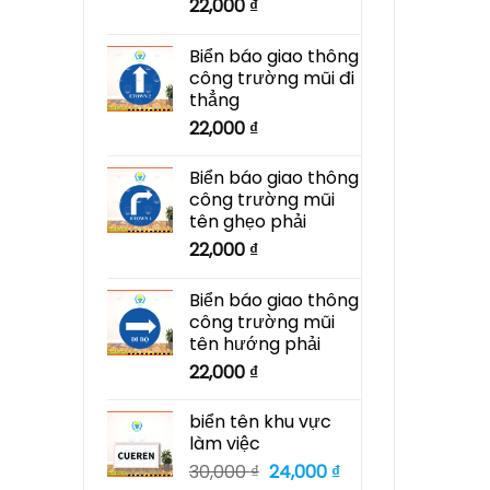
22,000
₫
Biển báo giao thông
công trường mũi đi
thẳng
22,000
₫
Biển báo giao thông
công trường mũi
tên ghẹo phải
22,000
₫
Biển báo giao thông
công trường mũi
tên hướng phải
22,000
₫
biển tên khu vực
làm việc
Giá
Giá
30,000
₫
24,000
₫