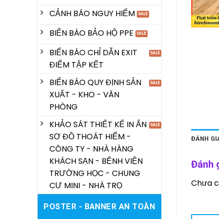
CẢNH BÁO NGUY HIỂM
BIỂN BÁO BẢO HỘ PPE
BIỂN BÁO CHỈ DẪN EXIT
ĐIỂM TẬP KẾT
BIỂN BÁO QUY ĐỊNH SẢN
XUẤT - KHO - VĂN
PHÒNG
KHẢO SÁT THIẾT KẾ IN ẤN
SƠ ĐỒ THOÁT HIỂM -
ĐÁNH GIÁ
CÔNG TY - NHÀ HÀNG
KHÁCH SẠN - BỆNH VIỆN
Đánh 
TRƯỜNG HỌC - CHUNG
Chưa c
CƯ MINI - NHÀ TRỌ
POSTER - BANNER AN TOÀN