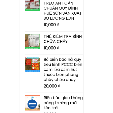
TREO AN TOÀN
CHUẨN QUY ĐỊNH
HUỆ SƠN SẢN XUẤT
SỐ LƯỢNG LỚN
10,000
₫
THẺ KIỂM TRA BÌNH
CHỮA CHÁY
10,000
₫
Bộ biển báo nội quy
tiêu lệnh PCCC biển
cấm lửa cấm hút
thuốc biển phòng
cháy chữa cháy
20,000
₫
Biển báo giao thông
công trường mũi
tên trái