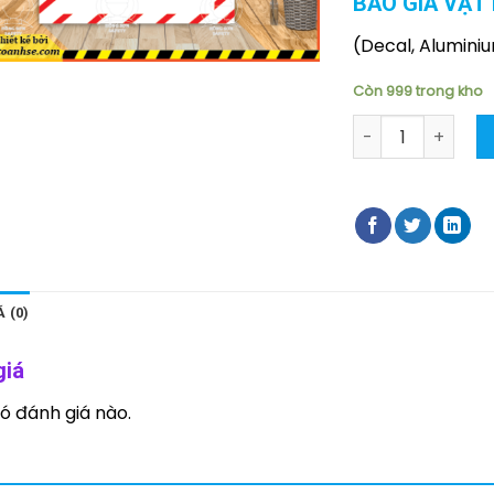
BÁO GIÁ VẬT 
(Decal, Alumini
Còn 999 trong kho
Thẻ khóa loto lo
 (0)
giá
ó đánh giá nào.