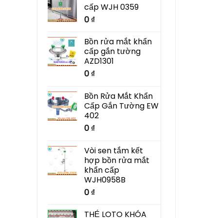
cấp WJH 0359
0
₫
Bồn rửa mắt khẩn
cấp gắn tường
AZD1301
0
₫
Bồn Rửa Mắt Khẩn
Cấp Gắn Tường EW
402
0
₫
Vòi sen tắm kết
hợp bồn rửa mắt
khẩn cấp
WJH0958B
0
₫
THẺ LOTO KHÓA