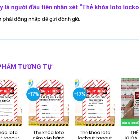
y là người đầu tiên nhận xét “Thẻ khóa loto lock
n phải
đăng nhập
để gửi đánh giá.
PHẨM TƯƠNG TỰ
-17%
-17%
hóa loto
Thẻ khóa loto
Thẻ khóa loto
THẺ
t tagout
cấm vận hành
lockout tagout
KHÓA 