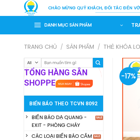
Skip
CHÀO MỪNG QUÝ KHÁCH, ĐỐI TÁC ĐẾN VỚI
to
content
DANH MỤC SẢN PHẨM
TR
TRANG CHỦ
/
SẢN PHẨM
/
THẺ KHÓA L
Tìm
kiếm:
TỔNG HÀNG SẴN
-17%
SHOPPE
BIỂN BÁO THEO TCVN 8092
BIỂN BÁO DẠ QUANG -
EXIT - PHÒNG CHÁY
CÁC LOẠI BIỂN BÁO CẤM