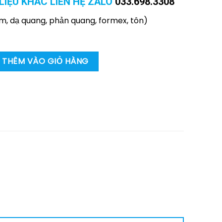
LIỆU KHÁC LIÊN HỆ ZALO
033.698.3308
um, dạ quang, phản quang, formex, tôn)
ckout tagout không mở van khí nén số lượng
THÊM VÀO GIỎ HÀNG