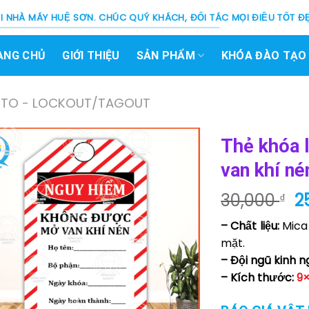
 NHÀ MÁY HUỆ SƠN. CHÚC QUÝ KHÁCH, ĐỐI TÁC MỌI ĐIỀU TỐT ĐẸ
ANG CHỦ
GIỚI THIỆU
SẢN PHẨM
KHÓA ĐÀO TẠO
OTO - LOCKOUT/TAGOUT
Thẻ khóa 
van khí né
G
30,000
2
₫
g
– Chất liệu:
Mica 
là
mặt.
3
– Đội ngũ kinh n
– Kích thước:
9