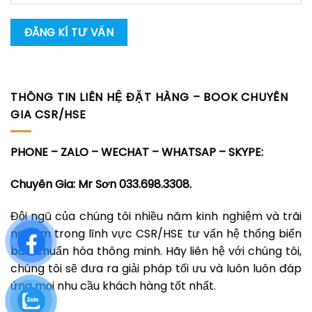
THÔNG TIN LIÊN HỆ ĐẶT HÀNG – BOOK CHUYÊN
GIA CSR/HSE
PHONE – ZALO – WECHAT – WHATSAP – SKYPE:
Chuyên Gia: Mr Sơn 033.698.3308.
Đội ngũ của chúng tôi nhiều năm kinh nghiệm và trãi
nghiệm trong lĩnh vực CSR/HSE tư vấn hệ thống biển
báo chuẩn hóa thông minh. Hãy liên hệ với chúng tôi,
chúng tôi sẽ đưa ra giải pháp tối ưu và luôn luôn đáp
ứng mọi nhu cầu khách hàng tốt nhất.