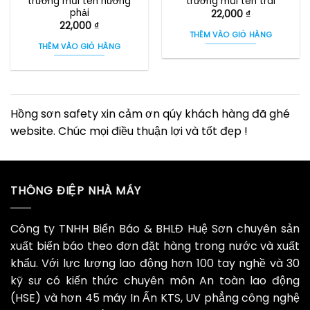
trường mũi tên hướng
trường mũi tên trái
phải
22,000
₫
22,000
₫
THÊM VÀO GIỎ HÀNG
THÊM VÀO GIỎ HÀNG
Hồng sơn safety xin cảm ơn qúy khách hàng đã ghé
website. Chúc mọi điều thuận lợi và tốt đẹp !
THÔNG ĐIỆP NHÀ MÁY
Công ty TNHH Biển Báo & BHLĐ Huệ Sơn chuyên sản
xuất biển báo theo đơn đặt hàng trong nước và xuất
khẩu. Với lực lượng lao động hơn 100 tay nghề và 30
kỹ sư có kiến thức chuyên môn An toàn lao động
(HSE) và hơn 45 máy In Ấn KTS, UV phẳng công nghệ