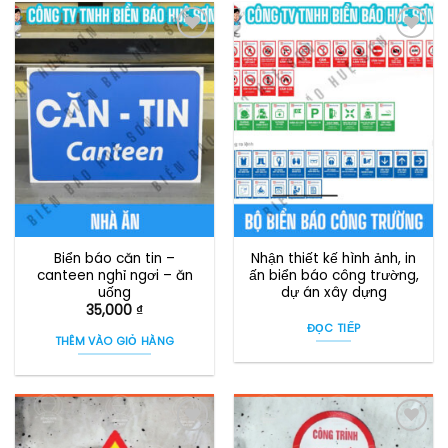
Biển báo căn tin –
Nhận thiết kế hình ảnh, in
canteen nghỉ ngơi – ăn
ấn biển báo công trường,
uống
dự án xây dựng
35,000
₫
ĐỌC TIẾP
THÊM VÀO GIỎ HÀNG