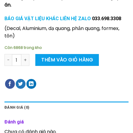
án.
BÁO GIÁ VẬT LIỆU KHÁC LIÊN HỆ ZALO
033.698.3308
(Decal, Aluminium, dạ quang, phản quang, formex,
tôn)
Còn 6868 trong kho
Poster tuân thủ theo chỉ đạo cấp trên số lượng
THÊM VÀO GIỎ HÀNG
ĐÁNH GIÁ (0)
Đánh giá
Chưa có đánh giá nào.