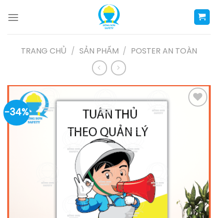
Skip
to
content
TRANG CHỦ
/
SẢN PHẨM
/
POSTER AN TOÀN
-34%