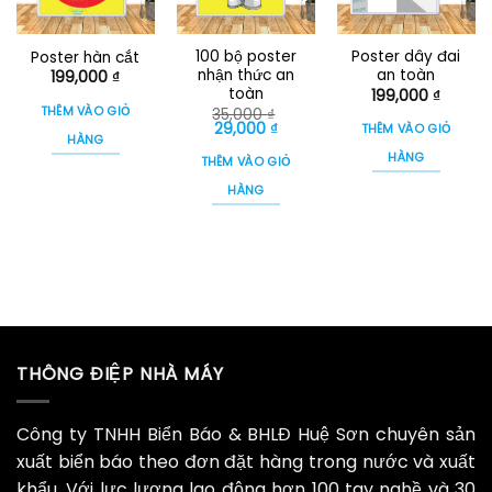
100 bộ poster
Poster dây đai
Poster hàn cắt
nhận thức an
an toàn
199,000
₫
toàn
199,000
₫
THÊM VÀO GIỎ
35,000
₫
Giá
Giá
29,000
₫
THÊM VÀO GIỎ
gốc
hiện
HÀNG
là:
tại
HÀNG
THÊM VÀO GIỎ
35,000 ₫.
là:
29,000 ₫.
HÀNG
THÔNG ĐIỆP NHÀ MÁY
Công ty TNHH Biển Báo & BHLĐ Huệ Sơn chuyên sản
xuất biển báo theo đơn đặt hàng trong nước và xuất
khẩu. Với lực lượng lao động hơn 100 tay nghề và 30