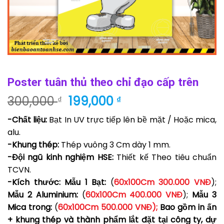
Poster tuân thủ theo chỉ đạo cấp trên
Giá
Giá
300,000
199,000
₫
₫
gốc
hiện
-Chất liệu:
Bạt In UV trực tiếp lên bề mặt / Hoặc mica,
là:
tại
alu.
300,000 ₫.
là:
-Khung thép:
Thép vuông 3 Cm dày 1 mm.
199,000 ₫.
-Đội ngũ kinh nghiệm HSE:
Thiết kế Theo tiêu chuẩn
TCVN.
-Kích thước: Mẫu 1 Bạt:
(
60
x100Cm 300.000 VNĐ
);
Mẫu 2 Aluminium
:
(
60
x100Cm 400.000 VNĐ
);
Mẫu 3
Mica trong
:
(
60
x100Cm 500.000 VNĐ
);
Bao gồm in ấn
+ khung thép và thành phẩm lắt đặt tại công ty, dự