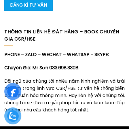
THÔNG TIN LIÊN HỆ ĐẶT HÀNG – BOOK CHUYÊN
GIA CSR/HSE
PHONE – ZALO – WECHAT – WHATSAP – SKYPE:
Chuyên Gia: Mr Sơn 033.698.3308.
Đội ngũ của chúng tôi nhiều năm kinh nghiệm và trãi
nghiệm trong lĩnh vực CSR/HSE tư vấn hệ thống biển
báo chuẩn hóa thông minh. Hãy liên hệ với chúng tôi,
chúng tôi sẽ đưa ra giải pháp tối ưu và luôn luôn đáp
ứng mọi nhu cầu khách hàng tốt nhất.