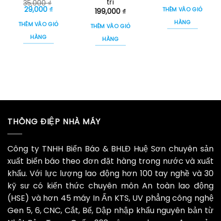
trí
35,000
₫
Giá
Giá
29,000
₫
THÊM VÀO GIỎ
199,000
₫
gốc
hiện
là:
tại
HÀNG
THÊM VÀO GIỎ
THÊM VÀO GIỎ
35,000 ₫.
là:
29,000 ₫.
HÀNG
HÀNG
THÔNG ĐIỆP NHÀ MÁY
Công ty TNHH Biển Báo & BHLĐ Huệ Sơn chuyên sản
xuất biển báo theo đơn đặt hàng trong nước và xuất
khẩu. Với lực lượng lao động hơn 100 tay nghề và 30
kỹ sư có kiến thức chuyên môn An toàn lao động
(HSE) và hơn 45 máy In Ấn KTS, UV phẳng công nghệ
Gen 5, 6, CNC, Cắt, Bế, Dập nhập khẩu nguyên bản từ