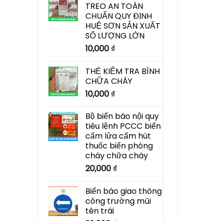
TREO AN TOÀN
CHUẨN QUY ĐỊNH
HUỆ SƠN SẢN XUẤT
SỐ LƯỢNG LỚN
10,000
₫
THẺ KIỂM TRA BÌNH
CHỮA CHÁY
10,000
₫
Bộ biển báo nội quy
tiêu lệnh PCCC biển
cấm lửa cấm hút
thuốc biển phòng
cháy chữa cháy
20,000
₫
Biển báo giao thông
công trường mũi
tên trái