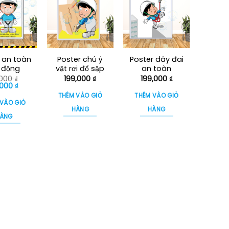
 an toàn
Poster chú ý
Poster dây đai
 động
vật rơi đổ sập
an toàn
,000
₫
199,000
₫
199,000
₫
á
Giá
,000
₫
c
hiện
THÊM VÀO GIỎ
THÊM VÀO GIỎ
tại
 VÀO GIỎ
000 ₫.
là:
HÀNG
HÀNG
29,000 ₫.
ÀNG