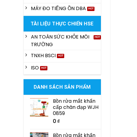
MÁY ĐO TIẾNG ỒN DBA
TÀI LIỆU THỰC CHIẾN HSE
AN TOÀN SỨC KHỎE MÔI
TRƯỜNG
TNXH BSCI
ISO
DANH SÁCH SẢN PHẨM
Bồn rửa mắt khẩn
cấp chân đạp WJH
0859
0
₫
Bồn rửa mắt khẩn