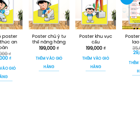
ộ poster
Poster chú ý tư
Poster khu vực
Poster
thức an
thế nâng hàng
cẩu
lao
oàn
199,000
₫
199,000
₫
35
Gi
29
,000
₫
gố
á
Giá
,000
₫
THÊM VÀO GIỎ
THÊM VÀO GIỎ
là:
c
hiện
THÊM
35,
tại
HÀNG
HÀNG
 VÀO GIỎ
000 ₫.
là:
H
29,000 ₫.
ÀNG