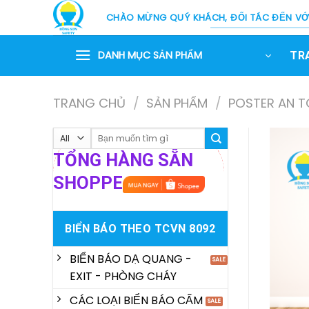
Skip
CHÀO MỪNG QUÝ KHÁCH, ĐỐI TÁC ĐẾN VỚI
to
content
DANH MỤC SẢN PHẨM
TR
TRANG CHỦ
/
SẢN PHẨM
/
POSTER AN 
Tìm
kiếm:
TỔNG HÀNG SẴN
SHOPPE
BIỂN BÁO THEO TCVN 8092
BIỂN BÁO DẠ QUANG -
EXIT - PHÒNG CHÁY
CÁC LOẠI BIỂN BÁO CẤM