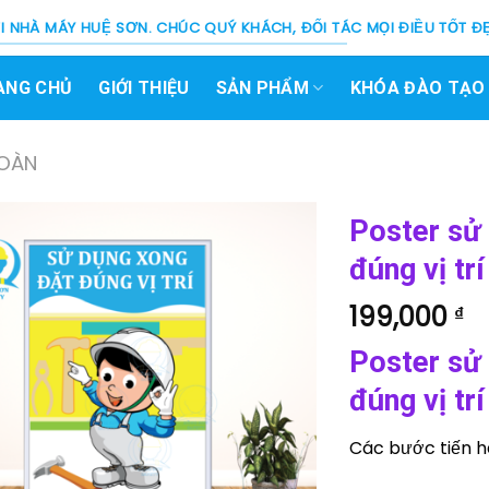
 NHÀ MÁY HUỆ SƠN. CHÚC QUÝ KHÁCH, ĐỐI TÁC MỌI ĐIỀU TỐT ĐẸ
ANG CHỦ
GIỚI THIỆU
SẢN PHẨM
KHÓA ĐÀO TẠO
TOÀN
Poster sử
đúng vị trí
199,000
₫
Poster sử
đúng vị trí
Các bước tiến h