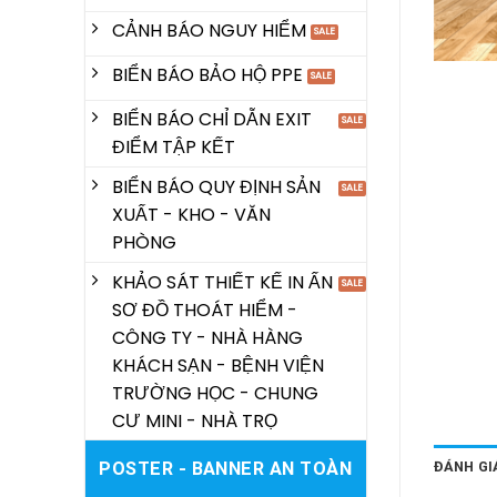
CẢNH BÁO NGUY HIỂM
BIỂN BÁO BẢO HỘ PPE
BIỂN BÁO CHỈ DẪN EXIT
ĐIỂM TẬP KẾT
BIỂN BÁO QUY ĐỊNH SẢN
XUẤT - KHO - VĂN
PHÒNG
KHẢO SÁT THIẾT KẾ IN ẤN
SƠ ĐỒ THOÁT HIỂM -
CÔNG TY - NHÀ HÀNG
KHÁCH SẠN - BỆNH VIỆN
TRƯỜNG HỌC - CHUNG
CƯ MINI - NHÀ TRỌ
ĐÁNH GIÁ
POSTER - BANNER AN TOÀN