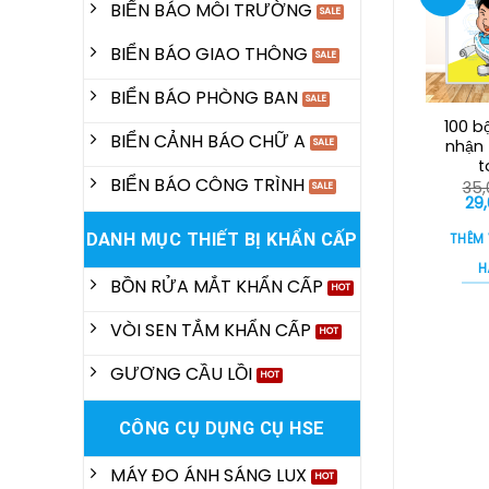
BIỂN BÁO MÔI TRƯỜNG
BIỂN BÁO GIAO THÔNG
BIỂN BÁO PHÒNG BAN
100 b
BIỂN CẢNH BÁO CHỮ A
nhận 
t
BIỂN BÁO CÔNG TRÌNH
35
Gi
29
gố
là:
DANH MỤC THIẾT BỊ KHẨN CẤP
THÊM
35,
H
BỒN RỬA MẮT KHẨN CẤP
VÒI SEN TẮM KHẨN CẤP
GƯƠNG CẦU LỒI
CÔNG CỤ DỤNG CỤ HSE
MÁY ĐO ÁNH SÁNG LUX