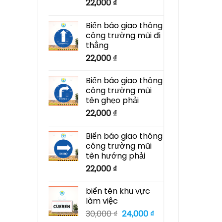
22,000
₫
Biển báo giao thông
công trường mũi đi
thẳng
22,000
₫
Biển báo giao thông
công trường mũi
tên ghẹo phải
22,000
₫
Biển báo giao thông
công trường mũi
tên hướng phải
22,000
₫
biển tên khu vực
làm việc
Giá
Giá
30,000
₫
24,000
₫