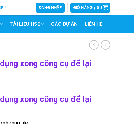
P !
ĐĂNG NHẬP
GIỎ HÀNG /
0
₫
TÀI LIỆU HSE
CÁC DỰ ÁN
LIÊN HỆ
 dụng xong công cụ để lại
 dụng xong công cụ để lại
ành mua file.