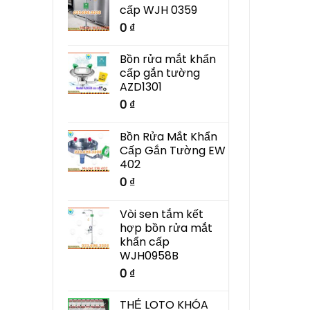
cấp WJH 0359
0
₫
Bồn rửa mắt khẩn
cấp gắn tường
AZD1301
0
₫
Bồn Rửa Mắt Khẩn
Cấp Gắn Tường EW
402
0
₫
Vòi sen tắm kết
hợp bồn rửa mắt
khẩn cấp
WJH0958B
0
₫
THẺ LOTO KHÓA