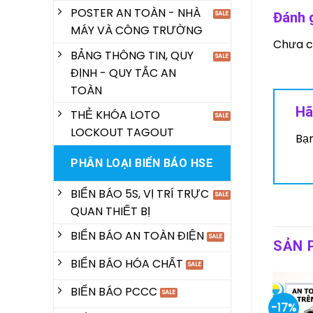
POSTER AN TOÀN - NHÀ
Đánh 
MÁY VÀ CÔNG TRƯỜNG
Chưa c
BẢNG THÔNG TIN, QUY
ĐỊNH - QUY TẮC AN
TOÀN
Hã
THẺ KHÓA LOTO
LOCKOUT TAGOUT
Bạ
PHÂN LOẠI BIỂN BÁO HSE
BIỂN BÁO 5S, VỊ TRÍ TRỰC
QUAN THIẾT BỊ
BIỂN BÁO AN TOÀN ĐIỆN
SẢN 
BIỂN BÁO HÓA CHẤT
BIỂN BÁO PCCC
-17%