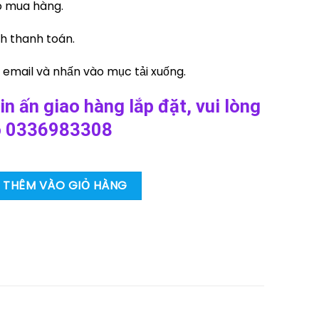
o mua hàng.
nh thanh toán.
 email và nhấn vào mục tải xuống.
in ấn giao hàng lắp đặt, vui lòng
lo 0336983308
ng công cụ để lại đúng vị trí số lượng
THÊM VÀO GIỎ HÀNG