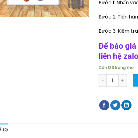
Bước 1: Nhấn và
Bước 2: Tiến hà
Bước 3: Kiểm tra
Để báo giá 
liên hệ za
Còn 133 trong kho
Poster sử dụng xo
 (0)