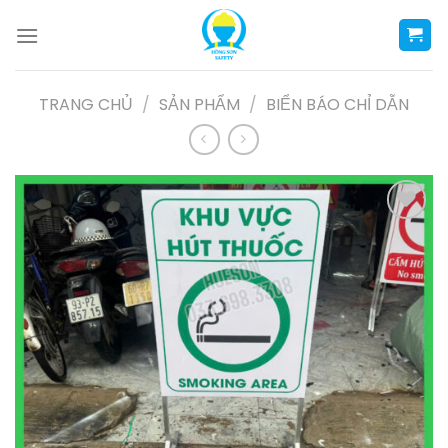
Skip
to
content
TRANG CHỦ
/
SẢN PHẨM
/
BIỂN BÁO CHỈ DẪN