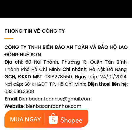
THÔNG TIN VỀ CÔNG TY
CÔNG TY TNHH BIỂN BÁO AN TOÀN VÀ BẢO HỘ LAO
ĐỘNG HUỆ SƠN
Địa chỉ:
60 Núi Thành, Phường 13, Quận Tân Bình,
Thành Phố Hồ Chí Minh;
Chi nhánh:
Hà Nội; Đà Nẵng.
GCN, ĐKKD MST
0318278550; Ngày cấp: 24/01/2024;
Nơi cấp: Sở KH&ĐT TP. Hồ Chí Minh;
Điện thoại liên hệ:
033.698.3308
Email:
Bienbaoantoanhse@gmail.com
Website:
bienbaoantoanhse.com