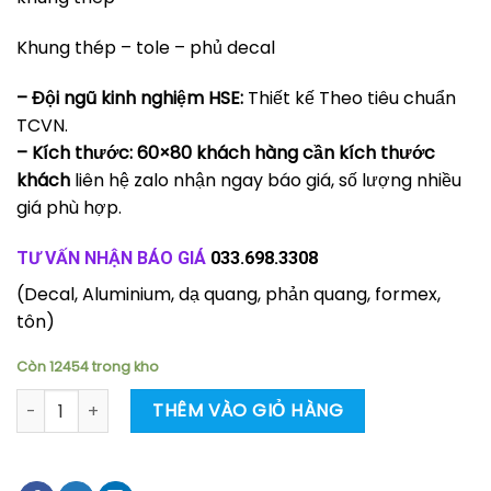
Khung thép – tole – phủ decal
– Đội ngũ kinh nghiệm HSE:
Thiết kế Theo tiêu chuẩn
TCVN.
– Kích thước: 60×80 khách hàng cần kích thước
khách
liên hệ zalo nhận ngay báo giá, số lượng nhiều
giá phù hợp.
TƯ VẤN NHẬN BÁO GIÁ
033.698.3308
(Decal, Aluminium, dạ quang, phản quang, formex,
tôn)
Còn 12454 trong kho
Biển báo khu vực được hút thuốc có chân đứng khung thép
THÊM VÀO GIỎ HÀNG