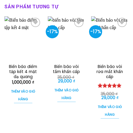
SẢN PHẨM TƯƠNG TỰ
-17%
-17%
Biển báo điểm
Biển báo vòi
Biển báo vòi
tập kết 4 mặt
tắm khẩn cấp
rửa mắt khẩn
dạ quang
cấp
35,000
₫
Giá
Giá
29,000
₫
1,000,000
₫
gốc
hiện
là:
tại
THÊM VÀO GIỎ
THÊM VÀO GIỎ
35,000 ₫.
là:
Được xếp
35,000
₫
29,000 ₫.
Giá
Giá
hạng
29,000
5.00
₫
HÀNG
HÀNG
gốc
hiện
5 sao
là:
tại
THÊM VÀO GIỎ
35,000 ₫.
là:
29,000 
HÀNG