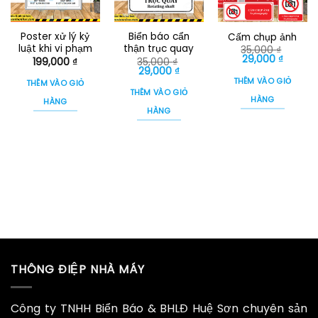
Poster xử lý kỷ
Biển báo cẩn
Cấm chụp ảnh
luật khi vi phạm
thận trục quay
35,000
₫
Giá
Giá
29,000
₫
199,000
₫
35,000
₫
gốc
hiện
Giá
Giá
29,000
₫
là:
tại
gốc
hiện
THÊM VÀO GIỎ
THÊM VÀO GIỎ
35,000 ₫.
là:
là:
tại
THÊM VÀO GIỎ
29,000 
35,000 ₫.
là:
HÀNG
HÀNG
29,000 ₫.
HÀNG
THÔNG ĐIỆP NHÀ MÁY
Công ty TNHH Biển Báo & BHLĐ Huệ Sơn chuyên sản