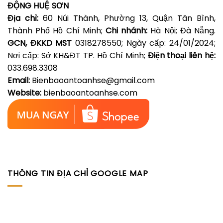
ĐỘNG HUỆ SƠN
Địa chỉ:
60 Núi Thành, Phường 13, Quận Tân Bình,
Thành Phố Hồ Chí Minh;
Chi nhánh:
Hà Nội; Đà Nẵng.
GCN, ĐKKD MST
0318278550; Ngày cấp: 24/01/2024;
Nơi cấp: Sở KH&ĐT TP. Hồ Chí Minh;
Điện thoại liên hệ:
033.698.3308
Email:
Bienbaoantoanhse@gmail.com
Website:
bienbaoantoanhse.com
THÔNG TIN ĐỊA CHỈ GOOGLE MAP