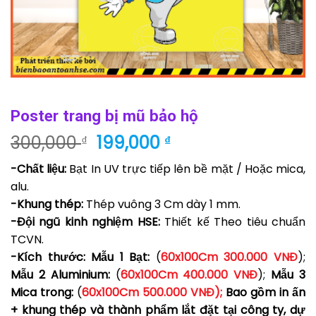
Poster trang bị mũ bảo hộ
Giá
Giá
300,000
199,000
₫
₫
gốc
hiện
-Chất liệu:
Bạt In UV trực tiếp lên bề mặt / Hoặc mica,
là:
tại
alu.
300,000 ₫.
là:
-Khung thép:
Thép vuông 3 Cm dày 1 mm.
199,000 ₫.
-Đội ngũ kinh nghiệm HSE:
Thiết kế Theo tiêu chuẩn
TCVN.
-Kích thước: Mẫu 1 Bạt:
(
60
x100Cm 300.000 VNĐ
);
Mẫu 2 Aluminium
:
(
60
x100Cm 400.000 VNĐ
);
Mẫu 3
Mica trong
:
(
60
x100Cm 500.000 VNĐ
);
Bao gồm in ấn
+ khung thép và thành phẩm lắt đặt tại công ty, dự