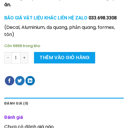
án.
BÁO GIÁ VẬT LIỆU KHÁC LIÊN HỆ ZALO
033.698.3308
(Decal, Aluminium, dạ quang, phản quang, formex,
tôn)
Còn 6868 trong kho
Poster trang bị mũ bảo hộ số lượng
THÊM VÀO GIỎ HÀNG
ĐÁNH GIÁ (0)
Đánh giá
Chưa có đánh giá nào.