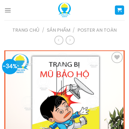
Skip
to
content
TRANG CHỦ
/
SẢN PHẨM
/
POSTER AN TOÀN
-34%