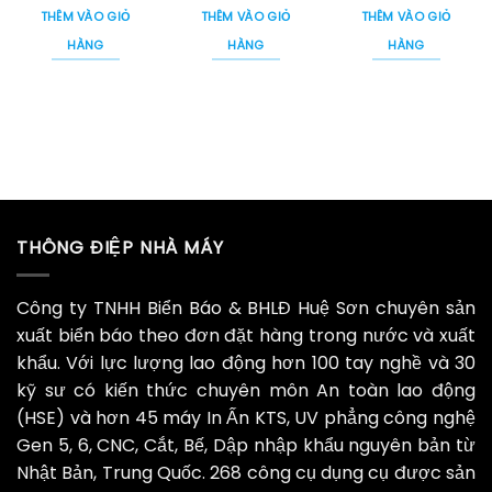
là:
tại
là:
tại
là:
tại
THÊM VÀO GIỎ
THÊM VÀO GIỎ
THÊM VÀO GIỎ
35,000 ₫.
là:
35,000 ₫.
là:
35,000 ₫.
là:
29,000 ₫.
29,000 ₫.
29,000 
HÀNG
HÀNG
HÀNG
THÔNG ĐIỆP NHÀ MÁY
Công ty TNHH Biển Báo & BHLĐ Huệ Sơn chuyên sản
xuất biển báo theo đơn đặt hàng trong nước và xuất
khẩu. Với lực lượng lao động hơn 100 tay nghề và 30
kỹ sư có kiến thức chuyên môn An toàn lao động
(HSE) và hơn 45 máy In Ấn KTS, UV phẳng công nghệ
Gen 5, 6, CNC, Cắt, Bế, Dập nhập khẩu nguyên bản từ
Nhật Bản, Trung Quốc. 268 công cụ dụng cụ được sản