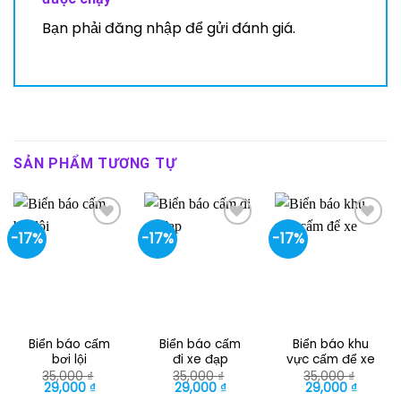
Bạn phải
đăng nhập
để gửi đánh giá.
SẢN PHẨM TƯƠNG TỰ
-17%
-17%
-17%
Biển báo cấm
Biển báo cấm
Biển báo khu
bơi lội
đi xe đạp
vực cấm để xe
35,000
₫
35,000
₫
35,000
₫
Giá
Giá
Giá
Giá
Giá
Giá
29,000
₫
29,000
₫
29,000
₫
gốc
hiện
gốc
hiện
gốc
hiện