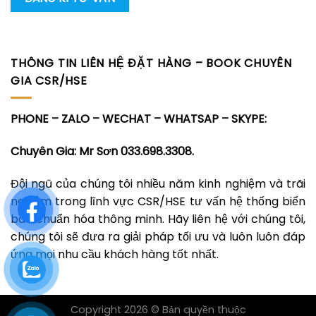
THÔNG TIN LIÊN HỆ ĐẶT HÀNG – BOOK CHUYÊN
GIA CSR/HSE
PHONE – ZALO – WECHAT – WHATSAP – SKYPE:
Chuyên Gia: Mr Sơn 033.698.3308.
Đội ngũ của chúng tôi nhiều năm kinh nghiệm và trãi
nghiệm trong lĩnh vực CSR/HSE tư vấn hệ thống biển
báo chuẩn hóa thông minh. Hãy liên hệ với chúng tôi,
chúng tôi sẽ đưa ra giải pháp tối ưu và luôn luôn đáp
ứng mọi nhu cầu khách hàng tốt nhất.
Copyright 2026 © Bản quyền thuộc