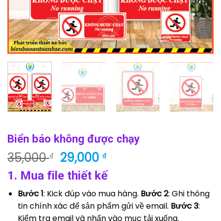
Biển báo không được chạy
Giá
Giá
35,000
29,000
₫
₫
gốc
hiện
1. Mua file thiết kế
là:
tại
35,000 ₫.
là:
Bước 1
: Kick đúp vào mua hàng.
Bước 2
: Ghi thông
29,000 ₫.
tin chính xác để sản phẩm gửi về email.
Bước 3
:
Kiểm tra email và nhấn vào mục tải xuống.