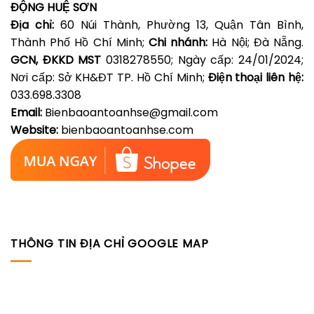
ĐỘNG HUỆ SƠN
Địa chỉ:
60 Núi Thành, Phường 13, Quận Tân Bình,
Thành Phố Hồ Chí Minh;
Chi nhánh:
Hà Nội; Đà Nẵng.
GCN, ĐKKD MST
0318278550; Ngày cấp: 24/01/2024;
Nơi cấp: Sở KH&ĐT TP. Hồ Chí Minh;
Điện thoại liên hệ:
033.698.3308
Email:
Bienbaoantoanhse@gmail.com
Website:
bienbaoantoanhse.com
THÔNG TIN ĐỊA CHỈ GOOGLE MAP