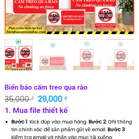
Biển báo cấm treo qua rào
Giá
Giá
35,000
29,000
₫
₫
gốc
hiện
1. Mua file thiết kế
là:
tại
35,000 ₫.
là:
Bước 1
: Kick đúp vào mua hàng.
Bước 2
: Ghi thông
29,000 ₫.
tin chính xác để sản phẩm gửi về email.
Bước 3
:
Kiểm tra email và nhấn vào mục tải xuống.