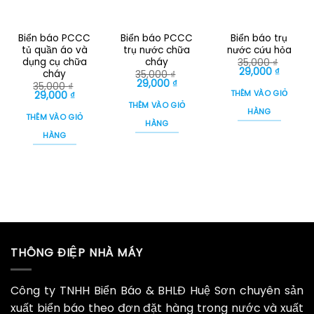
Biển báo PCCC
Biển báo PCCC
Biển báo trụ
tủ quần áo và
trụ nước chữa
nước cứu hỏa
dụng cụ chữa
cháy
35,000
₫
Giá
Giá
29,000
₫
cháy
35,000
₫
gốc
hiện
Giá
Giá
29,000
₫
35,000
₫
là:
tại
gốc
hiện
THÊM VÀO GIỎ
Giá
Giá
29,000
₫
35,000 ₫.
là:
là:
tại
gốc
hiện
THÊM VÀO GIỎ
29,000 
35,000 ₫.
là:
HÀNG
là:
tại
THÊM VÀO GIỎ
29,000 ₫.
35,000 ₫.
là:
HÀNG
29,000 ₫.
HÀNG
THÔNG ĐIỆP NHÀ MÁY
Công ty TNHH Biển Báo & BHLĐ Huệ Sơn chuyên sản
xuất biển báo theo đơn đặt hàng trong nước và xuất