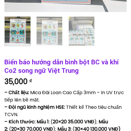
Biển báo hướng dẫn bình bột BC và khí
Co2 song ngữ Việt Trung
35,000
₫
– Chất liệu:
Mica Đài Loan Cao Cấp 3mm – In UV trực
tiếp lên bề mặt.
– Đội ngũ kinh nghiệm HSE:
Thiết kế Theo tiêu chuẩn
TCVN.
– Kích thước: Mẫu 1:
(
20×20 35.000 VNĐ
);
Mẫu
2:
(
20×30 70.000 VNĐ
);
Mẫu 3:
(
30×40 130.000 VNĐ)