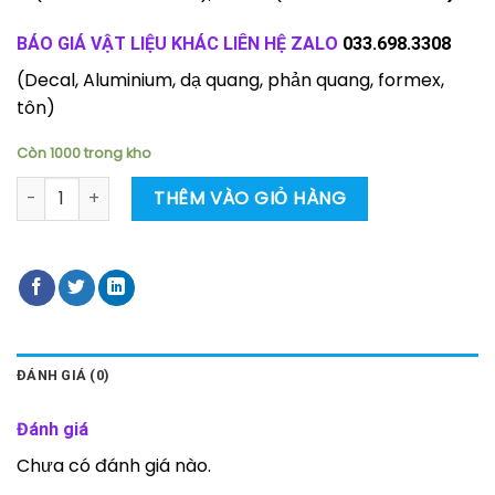
BÁO GIÁ VẬT LIỆU KHÁC LIÊN HỆ ZALO
033.698.3308
(Decal, Aluminium, dạ quang, phản quang, formex,
tôn)
Còn 1000 trong kho
Biển báo hướng dẫn bình bột BC và khí Co2 song ngữ Việt T
THÊM VÀO GIỎ HÀNG
ĐÁNH GIÁ (0)
Đánh giá
Chưa có đánh giá nào.