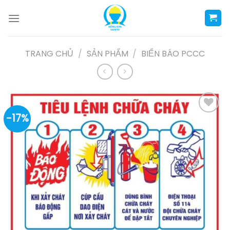
Skip
to
content
TRANG CHỦ
/
SẢN PHẨM
/
BIỂN BÁO PCCC
-17%