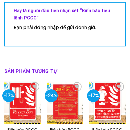
Hãy là người đầu tiên nhận xét “Biển báo tiêu
lệnh PCCC”
Bạn phải
đăng nhập
để gửi đánh giá.
SẢN PHẨM TƯƠNG TỰ
-17%
-24%
-17%
Biển báo PCCC
Biển báo PCCC
Biển báo PCCC