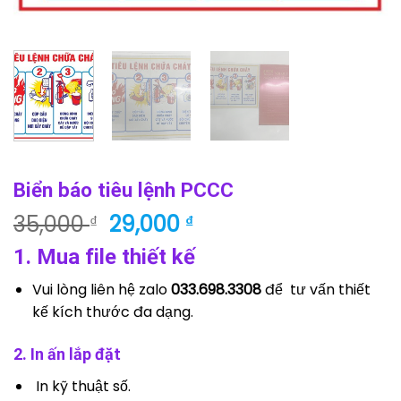
Biển báo tiêu lệnh PCCC
Giá
Giá
35,000
29,000
₫
₫
gốc
hiện
1. Mua file thiết kế
là:
tại
35,000 ₫.
là:
Vui lòng liên hệ zalo
033.698.3308
để tư vấn thiết
29,000 ₫.
kế kích thước đa dạng.
2. In ấn lắp đặt
In kỹ thuật số.