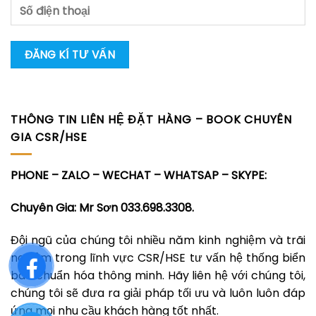
THÔNG TIN LIÊN HỆ ĐẶT HÀNG – BOOK CHUYÊN
GIA CSR/HSE
PHONE – ZALO – WECHAT – WHATSAP – SKYPE:
Chuyên Gia: Mr Sơn 033.698.3308.
Đội ngũ của chúng tôi nhiều năm kinh nghiệm và trãi
nghiệm trong lĩnh vực CSR/HSE tư vấn hệ thống biển
báo chuẩn hóa thông minh. Hãy liên hệ với chúng tôi,
chúng tôi sẽ đưa ra giải pháp tối ưu và luôn luôn đáp
ứng mọi nhu cầu khách hàng tốt nhất.