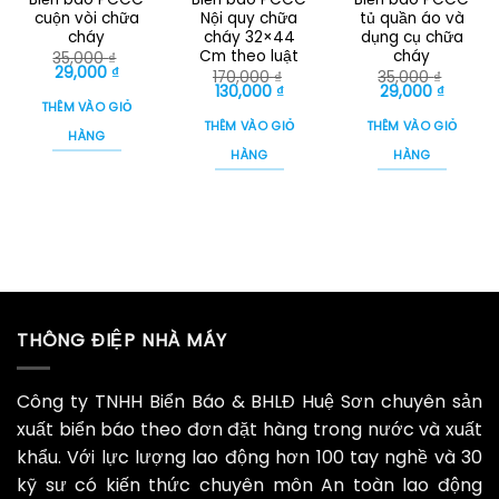
cuộn vòi chữa
Nội quy chữa
tủ quần áo và
cháy
cháy 32×44
dụng cụ chữa
Cm theo luật
cháy
35,000
₫
Giá
Giá
29,000
₫
170,000
₫
35,000
₫
gốc
hiện
Giá
Giá
Giá
Giá
130,000
₫
29,000
₫
là:
tại
gốc
hiện
gốc
hiện
THÊM VÀO GIỎ
35,000 ₫.
là:
là:
tại
là:
tại
THÊM VÀO GIỎ
THÊM VÀO GIỎ
29,000 ₫.
170,000 ₫.
là:
35,000 ₫.
là:
HÀNG
130,000 ₫.
29,000 
HÀNG
HÀNG
THÔNG ĐIỆP NHÀ MÁY
Công ty TNHH Biển Báo & BHLĐ Huệ Sơn chuyên sản
xuất biển báo theo đơn đặt hàng trong nước và xuất
khẩu. Với lực lượng lao động hơn 100 tay nghề và 30
kỹ sư có kiến thức chuyên môn An toàn lao động