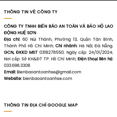
THÔNG TIN VỀ CÔNG TY
CÔNG TY TNHH BIỂN BÁO AN TOÀN VÀ BẢO HỘ LAO
ĐỘNG HUỆ SƠN
Địa chỉ:
60 Núi Thành, Phường 13, Quận Tân Bình,
Thành Phố Hồ Chí Minh;
Chi nhánh:
Hà Nội; Đà Nẵng.
GCN, ĐKKD MST
0318278550; Ngày cấp: 24/01/2024;
Nơi cấp: Sở KH&ĐT TP. Hồ Chí Minh;
Điện thoại liên hệ:
033.698.3308
Email:
Bienbaoantoanhse@gmail.com
Website:
bienbaoantoanhse.com
THÔNG TIN ĐỊA CHỈ GOOGLE MAP