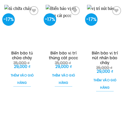
-17%
-17%
-17%
Biển báo tủ
Biển báo vị trí
Biển báo vị trí
chữa cháy
thùng cát pccc
nút nhấn báo
cháy
35,000
₫
35,000
₫
Giá
Giá
Giá
Giá
29,000
₫
29,000
₫
35,000
₫
gốc
hiện
gốc
hiện
Giá
Giá
29,000
₫
là:
tại
là:
tại
gốc
hiện
THÊM VÀO GIỎ
THÊM VÀO GIỎ
35,000 ₫.
là:
35,000 ₫.
là:
là:
tại
THÊM VÀO GIỎ
29,000 ₫.
29,000 ₫.
35,000 ₫.
là:
HÀNG
HÀNG
29,000 
HÀNG