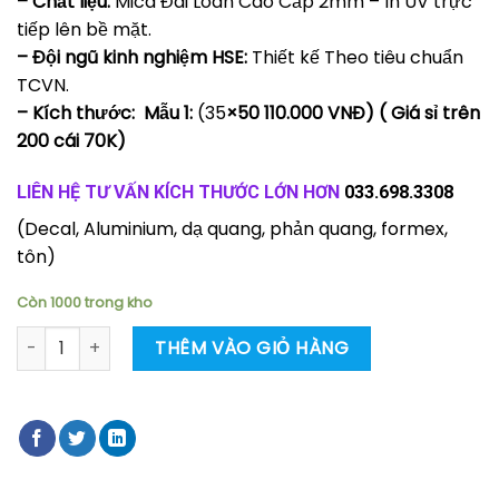
– Chất liệu:
Mica Đài Loan Cao Cấp 2mm – In UV trực
tiếp lên bề mặt.
– Đội ngũ kinh nghiệm HSE:
Thiết kế Theo tiêu chuẩn
TCVN.
– Kích thước:
Mẫu 1:
(35
×50 110.000 VNĐ) ( Giá sỉ trên
200 cái 70K)
LIÊN HỆ TƯ VẤN KÍCH THƯỚC LỚN HƠN
033.698.3308
(Decal, Aluminium, dạ quang, phản quang, formex,
tôn)
Còn 1000 trong kho
Nội quy tiêu lệnh chữa cháy tích hợp - có số lượng lớn giá 
THÊM VÀO GIỎ HÀNG