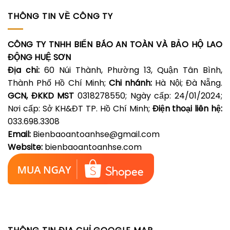
THÔNG TIN VỀ CÔNG TY
CÔNG TY TNHH BIỂN BÁO AN TOÀN VÀ BẢO HỘ LAO
ĐỘNG HUỆ SƠN
Địa chỉ:
60 Núi Thành, Phường 13, Quận Tân Bình,
Thành Phố Hồ Chí Minh;
Chi nhánh:
Hà Nội; Đà Nẵng.
GCN, ĐKKD MST
0318278550; Ngày cấp: 24/01/2024;
Nơi cấp: Sở KH&ĐT TP. Hồ Chí Minh;
Điện thoại liên hệ:
033.698.3308
Email:
Bienbaoantoanhse@gmail.com
Website:
bienbaoantoanhse.com