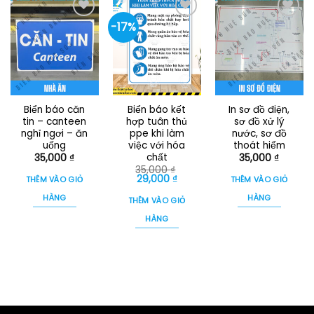
-17%
Biển báo căn
Biển báo kết
In sơ đồ điện,
tin – canteen
hợp tuân thủ
sơ đồ xử lý
nghỉ ngơi – ăn
ppe khi làm
nước, sơ đồ
uống
việc với hóa
thoát hiểm
chất
35,000
₫
35,000
₫
35,000
₫
Giá
Giá
29,000
₫
THÊM VÀO GIỎ
THÊM VÀO GIỎ
gốc
hiện
là:
tại
HÀNG
HÀNG
THÊM VÀO GIỎ
35,000 ₫.
là:
29,000 ₫.
HÀNG