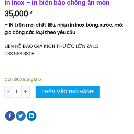
in inox – in biển báo chống ăn mòn
35,000
₫
– IN trên mọi chất liệu, nhận in inox bóng, xước, mờ,
gia công các loại theo yêu cầu
LIÊN HỆ BÁO GIÁ KÍCH THƯỚC LỚN ZALO
033.698.3308
Còn 1000 trong kho
in inox - in biển báo chống ăn mòn số lượng
THÊM VÀO GIỎ HÀNG