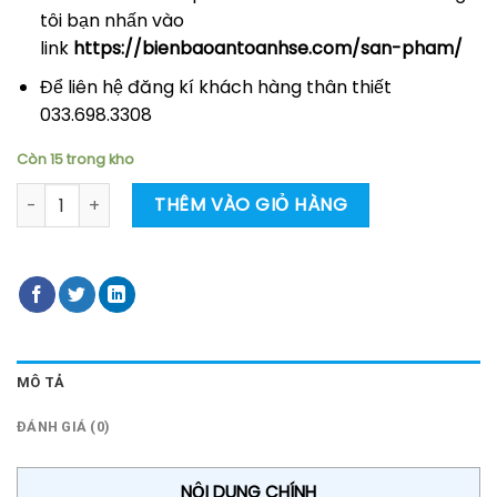
tôi bạn nhấn vào
link
https://bienbaoantoanhse.com/san-pham/
Để liên hệ đăng kí khách hàng thân thiết
033.698.3308
Còn 15 trong kho
Gói hỗ trợ doanh nghiệp thiết kế biển báo số lượng
THÊM VÀO GIỎ HÀNG
MÔ TẢ
ĐÁNH GIÁ (0)
NỘI DUNG CHÍNH