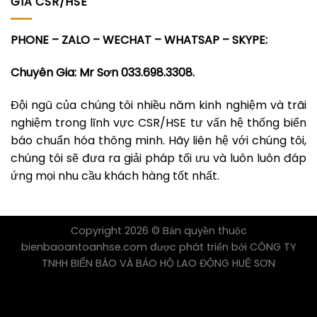
GIA CSR/HSE
PHONE – ZALO – WECHAT – WHATSAP – SKYPE:
Chuyên Gia: Mr Sơn 033.698.3308.
Đội ngũ của chúng tôi nhiều năm kinh nghiệm và trãi
nghiệm trong lĩnh vực CSR/HSE tư vấn hệ thống biển
báo chuẩn hóa thông minh. Hãy liên hệ với chúng tôi,
chúng tôi sẽ đưa ra giải pháp tối ưu và luôn luôn đáp
ứng mọi nhu cầu khách hàng tốt nhất.
Copyright 2026 © Bản quyền thuộc
bienbaoantoanhse.com được phát triển bởi CÔNG TY
TNHH BIỂN BÁO VÀ BẢO HỘ LAO ĐỘNG HUỆ SƠN