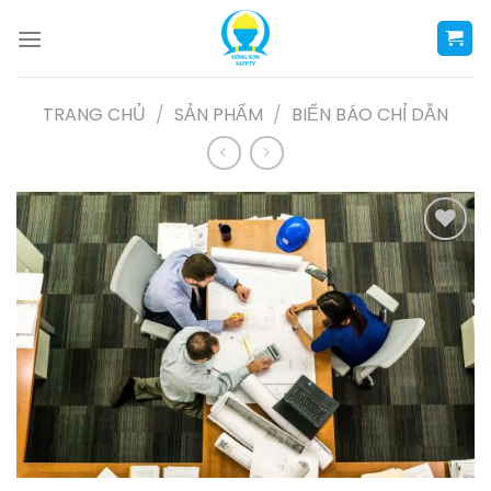
Skip
to
content
TRANG CHỦ
/
SẢN PHẨM
/
BIỂN BÁO CHỈ DẪN