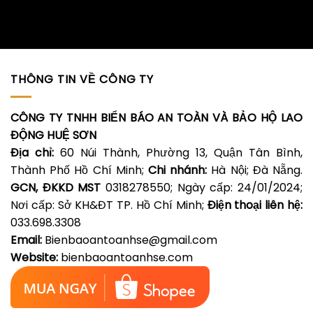
THÔNG TIN VỀ CÔNG TY
CÔNG TY TNHH BIỂN BÁO AN TOÀN VÀ BẢO HỘ LAO
ĐỘNG HUỆ SƠN
Địa chỉ:
60 Núi Thành, Phường 13, Quận Tân Bình,
Thành Phố Hồ Chí Minh;
Chi nhánh:
Hà Nội; Đà Nẵng.
GCN, ĐKKD MST
0318278550; Ngày cấp: 24/01/2024;
Nơi cấp: Sở KH&ĐT TP. Hồ Chí Minh;
Điện thoại liên hệ:
033.698.3308
Email:
Bienbaoantoanhse@gmail.com
Website:
bienbaoantoanhse.com