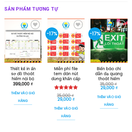
SẢN PHẨM TƯƠNG TỰ
-17%
-17%
Thiết kế in ấn
Miễn phí file
Biển báo chỉ
sơ đồ thoát
tem dán nút
dẫn dạ quang
hiểm nội bộ
dừng khẩn cấp
thoát hiểm
399,000
₫
35,000
₫
Giá
Giá
29,000
₫
gốc
hiện
THÊM VÀO GIỎ
Được xếp
là:
tại
35,000
₫
THÊM VÀO GIỎ
35,000 ₫.
là:
Giá
Giá
hạng
29,000
5.00
₫
HÀNG
29,000 
gốc
hiện
5 sao
HÀNG
là:
tại
THÊM VÀO GIỎ
35,000 ₫.
là:
29,000 ₫.
HÀNG