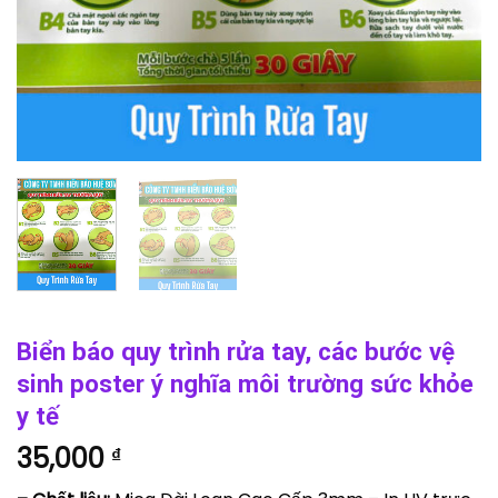
Biển báo quy trình rửa tay, các bước vệ
sinh poster ý nghĩa môi trường sức khỏe
y tế
35,000
₫