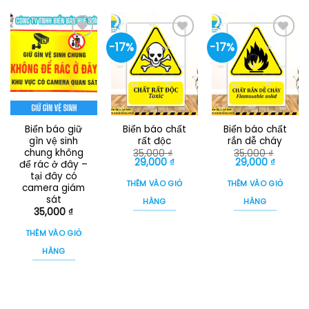
-17%
-17%
Biển báo giữ
Biển báo chất
Biển báo chất
gìn vệ sinh
rất độc
rắn dễ cháy
chung không
35,000
₫
35,000
₫
Giá
Giá
Giá
Giá
29,000
₫
29,000
₫
để rác ở đây –
gốc
hiện
gốc
hiện
tại đây có
là:
tại
là:
tại
THÊM VÀO GIỎ
THÊM VÀO GIỎ
camera giám
35,000 ₫.
là:
35,000 ₫.
là:
29,000 ₫.
29,000 
sát
HÀNG
HÀNG
35,000
₫
THÊM VÀO GIỎ
HÀNG