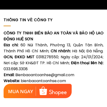
THÔNG TIN VỀ CÔNG TY
CÔNG TY TNHH BIỂN BÁO AN TOÀN VÀ BẢO HỘ LAO
ĐỘNG HUỆ SƠN
Địa chỉ:
60 Núi Thành, Phường 13, Quận Tân Bình,
Thành Phố Hồ Chí Minh;
Chi nhánh:
Hà Nội; Đà Nẵng.
GCN, ĐKKD MST
0318278550; Ngày cấp: 24/01/2024;
Nơi cấp: Sở KH&ĐT TP. Hồ Chí Minh;
Điện thoại liên hệ:
033.698.3308
Email:
Bienbaoantoanhse@gmail.com
Website:
bienbaoantoanhse.com