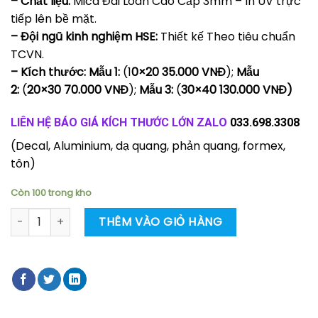
– Chất liệu:
Mica Đài Loan Cao Cấp 3mm – In UV trực
tiếp lên bề mặt.
– Đội ngũ kinh nghiệm HSE:
Thiết kế Theo tiêu chuẩn
TCVN.
– Kích thước: Mẫu 1:
(1
0×20 35.000 VNĐ
);
Mẫu
2:
(
20×30 70.000 VNĐ
);
Mẫu 3:
(
30×40 130.000 VNĐ)
LIÊN HỆ BÁO GIÁ KÍCH THƯỚC LỚN ZALO
033.698.3308
(Decal, Aluminium, dạ quang, phản quang, formex,
tôn)
Còn 100 trong kho
Biển báo quy trình rửa tay, các bước vệ sinh poster ý nghĩa
THÊM VÀO GIỎ HÀNG