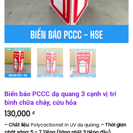
Biển báo PCCC dạ quang 3 cạnh vị trí
bình chữa cháy, cứu hỏa
130,000
₫
– Chất liệu:
Polycacbonat in UV dạ quang;
– Thời gian
phát sáng: 5 – 7 Tiếng (Sáng nhất 3 tiếng đầu)