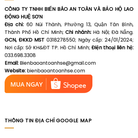
CÔNG TY TNHH BIỂN BÁO AN TOÀN VÀ BẢO HỘ LAO
ĐỘNG HUỆ SƠN
Địa chỉ:
60 Núi Thành, Phường 13, Quận Tân Bình,
Thành Phố Hồ Chí Minh;
Chi nhánh:
Hà Nội; Đà Nẵng.
GCN, ĐKKD MST
0318278550; Ngày cấp: 24/01/2024;
Nơi cấp: Sở KH&ĐT TP. Hồ Chí Minh;
Điện thoại liên hệ:
033.698.3308
Email:
Bienbaoantoanhse@gmail.com
Website:
bienbaoantoanhse.com
THÔNG TIN ĐỊA CHỈ GOOGLE MAP