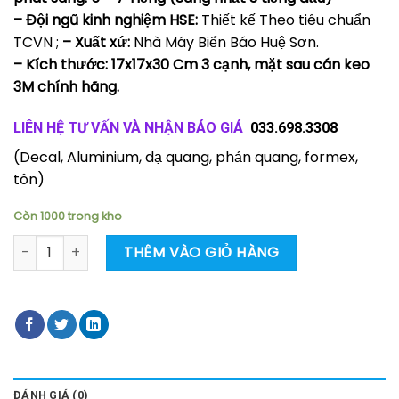
– Đội ngũ kinh nghiệm HSE:
Thiết kế Theo tiêu chuẩn
TCVN ;
– Xuất xứ:
Nhà Máy Biển Báo Huệ Sơn.
– Kích thước: 17x17x30 Cm 3 cạnh, mặt sau cán keo
3M chính hãng.
LIÊN HỆ TƯ VẤN VÀ NHẬN BÁO GIÁ
033.698.3308
(Decal, Aluminium, dạ quang, phản quang, formex,
tôn)
Còn 1000 trong kho
Biển báo PCCC dạ quang 3 cạnh vị trí bình chữa cháy, cứu 
THÊM VÀO GIỎ HÀNG
ĐÁNH GIÁ (0)