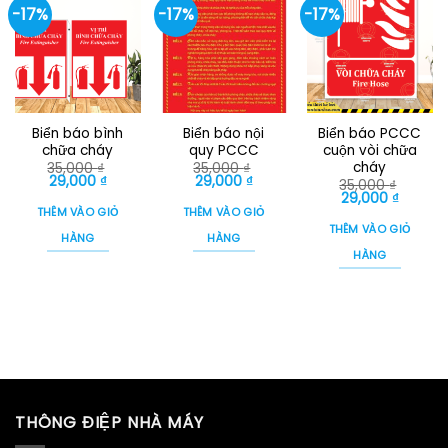
-17%
-17%
-17%
Biển báo bình
Biển báo nội
Biển báo PCCC
chữa cháy
quy PCCC
cuộn vòi chữa
cháy
35,000
₫
35,000
₫
Giá
Giá
Giá
Giá
29,000
₫
29,000
₫
35,000
₫
gốc
hiện
gốc
hiện
Giá
Giá
29,000
₫
là:
tại
là:
tại
gốc
hiện
THÊM VÀO GIỎ
THÊM VÀO GIỎ
35,000 ₫.
là:
35,000 ₫.
là:
là:
tại
THÊM VÀO GIỎ
29,000 ₫.
29,000 ₫.
35,000 ₫.
là:
HÀNG
HÀNG
29,000 
HÀNG
THÔNG ĐIỆP NHÀ MÁY