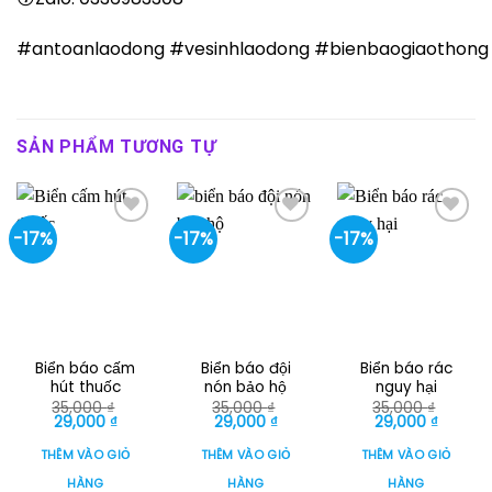
#antoanlaodong
#vesinhlaodong
#bienbaogiaothong
SẢN PHẨM TƯƠNG TỰ
-17%
-17%
-17%
Biển báo cấm
Biển báo đội
Biển báo rác
hút thuốc
nón bảo hộ
nguy hại
35,000
₫
35,000
₫
35,000
₫
Giá
Giá
Giá
Giá
Giá
Giá
29,000
₫
29,000
₫
29,000
₫
gốc
hiện
gốc
hiện
gốc
hiện
là:
tại
là:
tại
là:
tại
THÊM VÀO GIỎ
THÊM VÀO GIỎ
THÊM VÀO GIỎ
35,000 ₫.
là:
35,000 ₫.
là:
35,000 ₫.
là:
29,000 ₫.
29,000 ₫.
29,000 
HÀNG
HÀNG
HÀNG