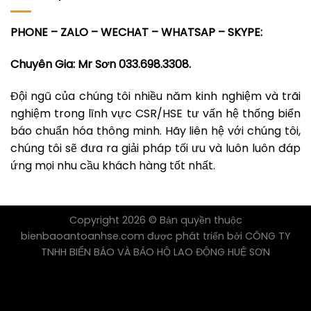
PHONE – ZALO – WECHAT – WHATSAP – SKYPE:
Chuyên Gia: Mr Sơn 033.698.3308.
Đội ngũ của chúng tôi nhiều năm kinh nghiệm và trãi
nghiệm trong lĩnh vực CSR/HSE tư vấn hệ thống biển
báo chuẩn hóa thông minh. Hãy liên hệ với chúng tôi,
chúng tôi sẽ đưa ra giải pháp tối ưu và luôn luôn đáp
ứng mọi nhu cầu khách hàng tốt nhất.
Copyright 2026 © Bản quyền thuộc
bienbaoantoanhse.com được phát triển bởi CÔNG TY
TNHH BIỂN BÁO VÀ BẢO HỘ LAO ĐỘNG HUỆ SƠN