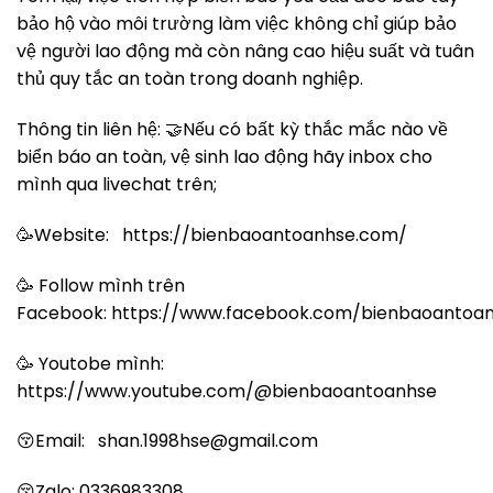
bảo hộ vào môi trường làm việc không chỉ giúp bảo
vệ người lao động mà còn nâng cao hiệu suất và tuân
thủ quy tắc an toàn trong doanh nghiệp.
Thông tin liên hệ: 🤝Nếu có bất kỳ thắc mắc nào về
biển báo an toàn, vệ sinh lao động hãy inbox cho
mình qua livechat trên;
🥳Website:
https://bienbaoantoanhse.com/
🥳 Follow mình trên
Facebook:
https://www.facebook.com/bienbaoantoa
🥳 Youtobe mình:
https://www.youtube.com/@bienbaoantoanhse
😚Email:
shan.1998hse@gmail.com
😚Zalo: 0336983308