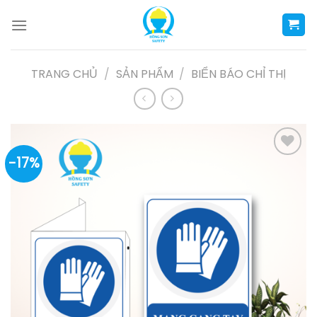
Skip
to
content
TRANG CHỦ
/
SẢN PHẨM
/
BIỂN BÁO CHỈ THỊ
-17%