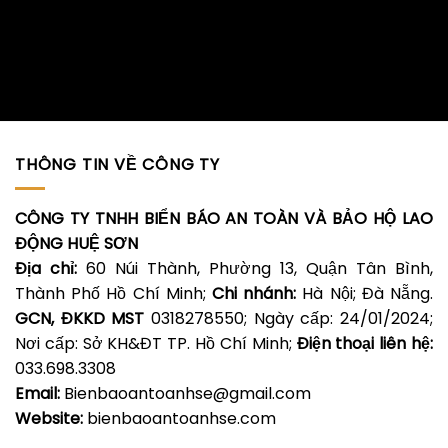
THÔNG TIN VỀ CÔNG TY
CÔNG TY TNHH BIỂN BÁO AN TOÀN VÀ BẢO HỘ LAO
ĐỘNG HUỆ SƠN
Địa chỉ:
60 Núi Thành, Phường 13, Quận Tân Bình,
Thành Phố Hồ Chí Minh;
Chi nhánh:
Hà Nội; Đà Nẵng.
GCN, ĐKKD MST
0318278550; Ngày cấp: 24/01/2024;
Nơi cấp: Sở KH&ĐT TP. Hồ Chí Minh;
Điện thoại liên hệ:
033.698.3308
Email:
Bienbaoantoanhse@gmail.com
Website:
bienbaoantoanhse.com