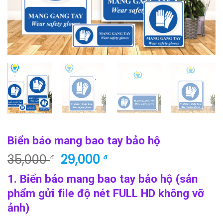
Biển báo mang bao tay bảo hộ
Giá
Giá
35,000
29,000
₫
₫
gốc
hiện
1. Biển báo mang bao tay bảo hộ (sản
là:
tại
phẩm gửi file độ nét FULL HD không vỡ
35,000 ₫.
là:
29,000 ₫.
ảnh)