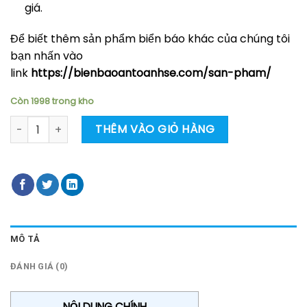
giá.
Để biết thêm sản phẩm biển báo khác của chúng tôi
bạn nhấn vào
link
https://bienbaoantoanhse.com/san-pham/
Còn 1998 trong kho
Biển báo mang bao tay bảo hộ số lượng
THÊM VÀO GIỎ HÀNG
MÔ TẢ
ĐÁNH GIÁ (0)
NỘI DUNG CHÍNH