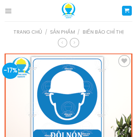
Skip
to
content
TRANG CHỦ
/
SẢN PHẨM
/
BIỂN BÁO CHỈ THỊ
-17%