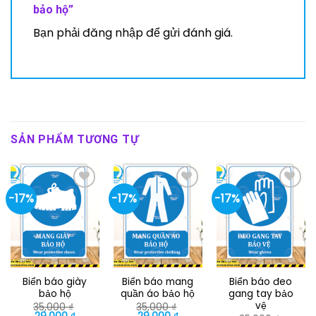
bảo hộ”
Bạn phải
đăng nhập
để gửi đánh giá.
SẢN PHẨM TƯƠNG TỰ
-17%
-17%
-17%
Biển báo giày
Biển báo mang
Biển báo đeo
bảo hộ
quần áo bảo hộ
gang tay bảo
vệ
35,000
₫
35,000
₫
Giá
Giá
Giá
Giá