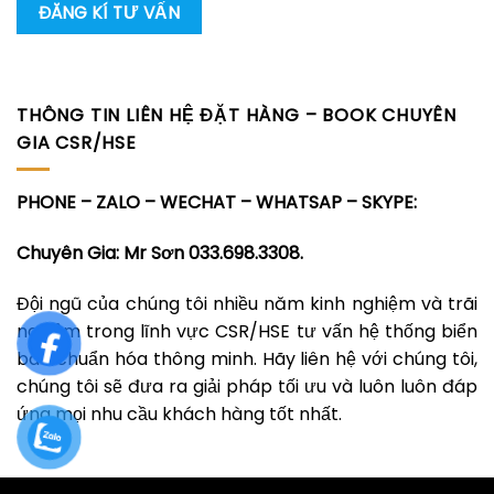
THÔNG TIN LIÊN HỆ ĐẶT HÀNG – BOOK CHUYÊN
GIA CSR/HSE
PHONE – ZALO – WECHAT – WHATSAP – SKYPE:
Chuyên Gia: Mr Sơn 033.698.3308.
Đội ngũ của chúng tôi nhiều năm kinh nghiệm và trãi
nghiệm trong lĩnh vực CSR/HSE tư vấn hệ thống biển
báo chuẩn hóa thông minh. Hãy liên hệ với chúng tôi,
chúng tôi sẽ đưa ra giải pháp tối ưu và luôn luôn đáp
ứng mọi nhu cầu khách hàng tốt nhất.