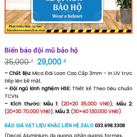
Biển báo đội mũ bảo hộ
Giá
Giá
35,000
29,000
₫
₫
gốc
hiện
– Chất liệu:
Mica Đài Loan Cao Cấp 3mm – In UV trực
là:
tại
tiếp lên bề mặt.
35,000 ₫.
là:
– Đội ngũ kinh nghiệm HSE:
Thiết kế Theo tiêu chuẩn
29,000 ₫.
TCVN.
– Kích thước: Mẫu 1:
(
20×20 35.000 VNĐ
);
Mẫu 2:
(
20×30 70.000 VNĐ
);
Mẫu 3:
(
30×40 130.000 VNĐ)
BÁO GIÁ VẬT LIỆU KHÁC LIÊN HỆ ZALO
033.698.3308
(Decal, Aluminium, dạ quang, phản quang, formex,