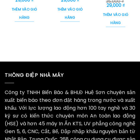
29,000
₫
29,000
₫
35,000
₫
gốc
hiện
gốc
hiện
Giá
Giá
29,000
₫
là:
tại
là:
tại
gốc
hiện
THÊM VÀO GIỎ
THÊM VÀO GIỎ
35,000 ₫.
là:
35,000 ₫.
là:
là:
tại
THÊM VÀO GIỎ
29,000 ₫.
29,000 ₫.
35,000 ₫.
là:
HÀNG
HÀNG
29,000 
HÀNG
THÔNG ĐIỆP NHÀ MÁY
Công ty TNHH Biển Báo & BHLĐ Huệ Sơn chuyên sản
xuất biển báo theo đơn đặt hàng trong nước và xuất
khẩu. Với lực lượng lao động hơn 100 tay nghề và 30
kỹ sư có kiến thức chuyên môn An toàn lao động
(HSE) và hơn 45 máy In Ấn KTS, UV phẳng công nghệ
Gen 5, 6, CNC, Cắt, Bế, Dập nhập khẩu nguyên bản từ
Nhật Bản, Trung Quốc. 268 công cụ dụng cụ được sản