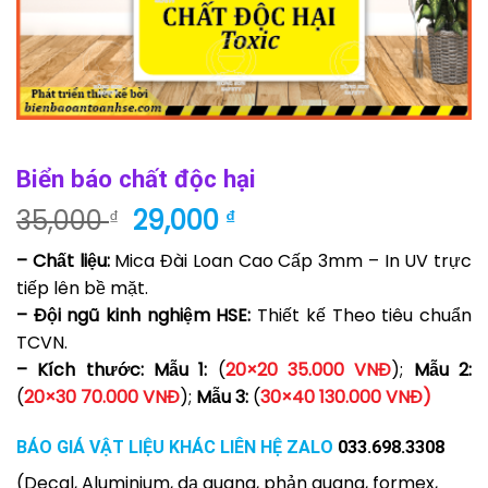
Biển báo chất độc hại
Giá
Giá
35,000
29,000
₫
₫
gốc
hiện
– Chất liệu:
Mica Đài Loan Cao Cấp 3mm – In UV trực
là:
tại
tiếp lên bề mặt.
35,000 ₫.
là:
– Đội ngũ kinh nghiệm HSE:
Thiết kế Theo tiêu chuẩn
29,000 ₫.
TCVN.
– Kích thước: Mẫu 1:
(
20×20 35.000 VNĐ
);
Mẫu 2:
(
20×30 70.000 VNĐ
);
Mẫu 3:
(
30×40 130.000 VNĐ)
BÁO GIÁ VẬT LIỆU KHÁC LIÊN HỆ ZALO
033.698.3308
(Decal, Aluminium, dạ quang, phản quang, formex,