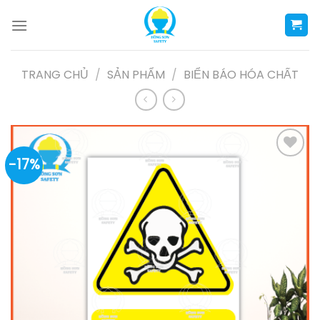
Skip
to
content
TRANG CHỦ
/
SẢN PHẨM
/
BIỂN BÁO HÓA CHẤT
-17%