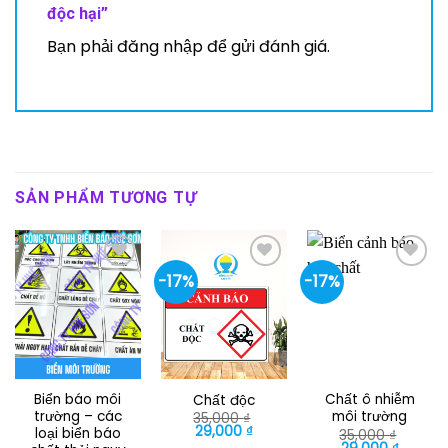
độc hại”
Bạn phải
đăng nhập
để gửi đánh giá.
SẢN PHẨM TƯƠNG TỰ
-17%
-17%
Biển báo môi
Chất ô nhiễm
Chất độc
trường – các
môi trường
35,000
₫
Giá
Giá
29,000
₫
loại biển báo
35,000
₫
gốc
hiện
Giá
Giá