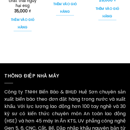
29,000
₫
chất thải nguy
là:
tại
gốc
hiện
THÊM VÀO GIỎ
hại esg
35,000 ₫.
là:
là:
tại
THÊM VÀO GIỎ
29,000 ₫.
35,000
₫
35,000 ₫.
là:
HÀNG
29,000 
HÀNG
THÊM VÀO GIỎ
HÀNG
THÔNG ĐIỆP NHÀ MÁY
Công ty TNHH Biển Báo & BHLĐ Huệ Sơn chuyên sản
xuất biển báo theo đơn đặt hàng trong nước và xuất
khẩu. Với lực lượng lao động hơn 100 tay nghề và 30
kỹ sư có kiến thức chuyên môn An toàn lao động
(HSE) và hơn 45 máy In Ấn KTS, UV phẳng công nghệ
Gen 5, 6, CNC, Cắt, Bế, Dập nhập khẩu nguyên bản từ